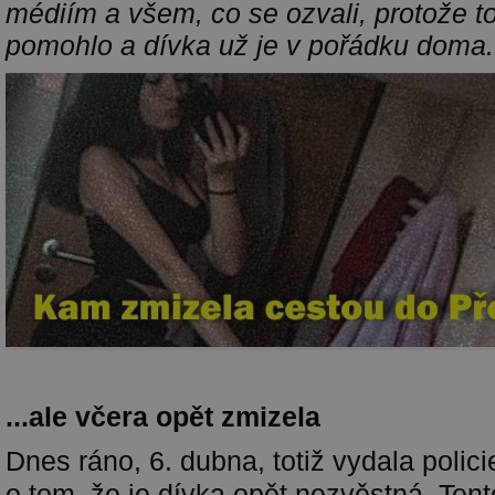
médiím a všem, co se ozvali, protože 
pomohlo a dívka už je v pořádku doma.
...ale včera opět zmizela
Dnes ráno, 6. dubna, totiž vydala polic
o tom, že je dívka opět nezvěstná. Ten