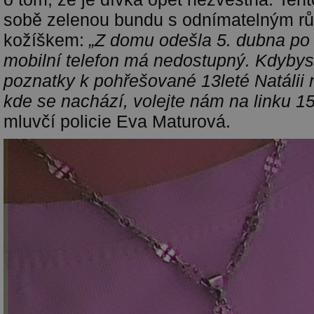
sobě zelenou bundu s odnímatelným r
kožíškem:
„Z domu odešla 5. dubna po 
mobilní telefon má nedostupný. Kdybyst
poznatky k pohřešované 13leté Natálii n
kde se nachází, volejte nám na linku 1
mluvčí policie Eva Maturová.