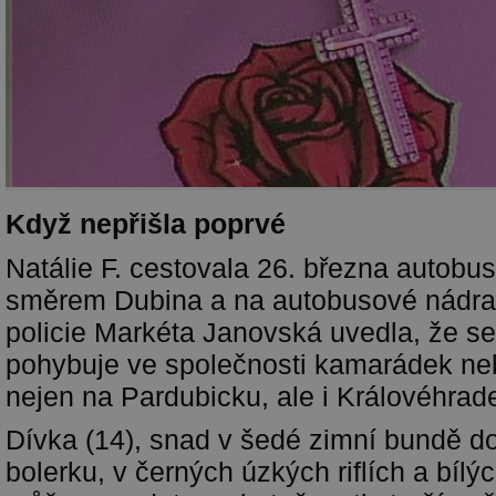
Když nepřišla poprvé
Natálie F. cestovala 26. března autobu
směrem Dubina a na autobusové nádraž
policie Markéta Janovská uvedla, že s
pohybuje ve společnosti kamarádek neb
nejen na Pardubicku, ale i Královéhrad
Dívka (14), snad v šedé zimní bundě 
bolerku, v černých úzkých riflích a bíl