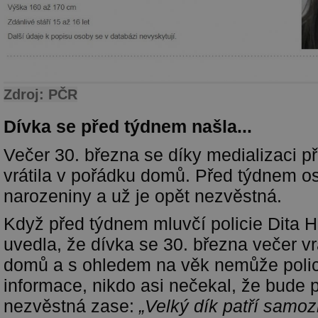
Zdroj: PČR
Dívka se před týdnem našla...
Večer 30. března se díky medializaci p
vrátila v pořádku domů. Před týdnem os
narozeniny a už je opět nezvěstná.
Když před týdnem mluvčí policie Dita 
uvedla, že dívka se 30. března večer vr
domů a s ohledem na věk nemůže polici
informace, nikdo asi nečekal, že bude 
nezvěstná zase:
„Velký dík patří samo