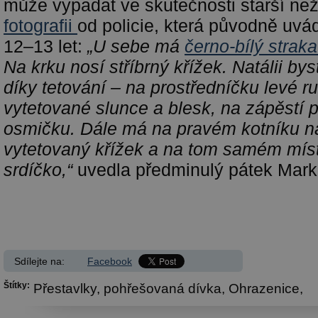
může vypadat ve skutečnosti starší ne
fotografii
od policie, která původně uvá
12–13 let:
„
U sebe má
černo-bílý strak
Na krku nosí stříbrný křížek. Natálii bys
díky tetování – na prostředníčku levé r
vytetované slunce a blesk, na zápěstí 
osmičku. Dále má na pravém kotníku na 
vytetovaný křížek a na tom samém mís
srdíčko,“
uvedla předminulý pátek Mark
Sdílejte na:
Facebook
Štítky:
Přestavlky,
pohřešovaná dívka,
Ohrazenice,