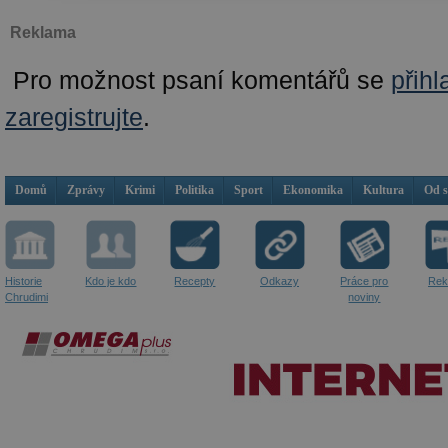
Reklama
Pro možnost psaní komentářů se
přihl
zaregistrujte
.
Domů
Zprávy
Krimi
Politika
Sport
Ekonomika
Kultura
Od 
Historie
Kdo je kdo
Recepty
Odkazy
Práce pro
Rek
Chrudimi
noviny