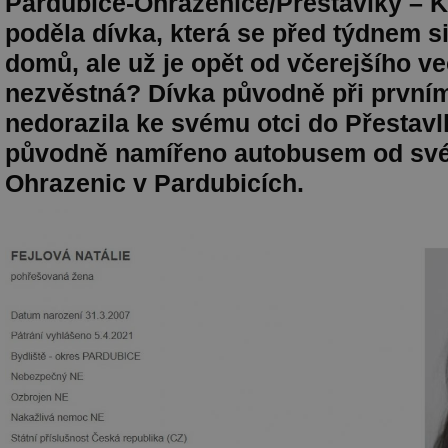
Pardubice-Ohrazenice/Přestavlky – 
poděla dívka, která se před týdnem si
domů, ale už je opět od včerejšího v
nezvěstná? Dívka původně při prvním
nedorazila ke svému otci do Přestavl
původně namířeno autobusem od své
Ohrazenic v Pardubicích.