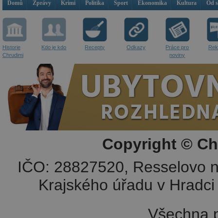
Domů
Zprávy
Krimi
Politika
Sport
Ekonomika
Kultura
Od 
Historie
Kdo je kdo
Recepty
Odkazy
Práce pro
Rek
Chrudimi
noviny
Copyright © Ch
IČO: 28827520, Resselovo n
Krajského úřadu v Hradci 
Všechna p