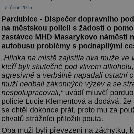
17. únor 2015
Pardubice - Dispečer dopravního podn
na městskou policii s žádostí o pomo
zastávce MHD Masarykovo náměstí m
autobusu problémy s podnapilými ces
„Hlídka na místě zajistila dva muže ve v
kteří byli skutečně pod vlivem alkoholu,
agresivně a verbálně napadali ostatní c
muži nedbali zákonných výzev a se str
nespolupracovali,“
uvádí mluvčí pardub
policie Lucie Klementová a dodává, že 
se chtěl dokonce prát, proto mu za pou
chvatů strážníci přiložili pouta.
Oba muži byli převezeni na záchytku, kd