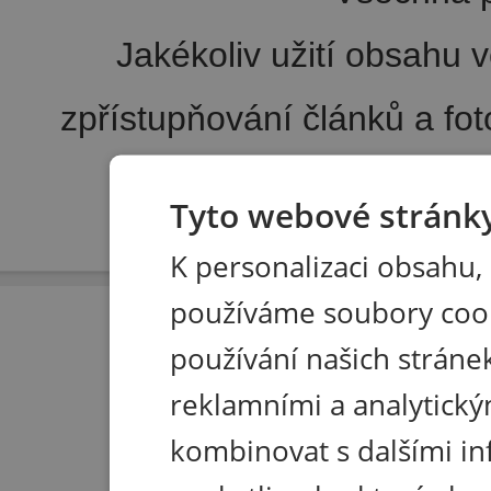
Jakékoliv užití obsahu v
zpřístupňování článků a fo
noviny
Tyto webové stránky
Pořádání kongresů
|
Wellness hotel u Seče
|
Tisk R
K personalizaci obsahu,
používáme soubory coo
používání našich stránek
reklamními a analytický
kombinovat s dalšími in