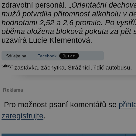
zdravotní personál.
„Orientační dechov
mužů potvrdila přítomnost alkoholu v de
hodnotami 2,52 a 2,6 promile. Po vystří
oběma uložena bloková pokuta za pět s
uzavírá Lucie Klementová.
Sdílejte na:
Facebook
Štítky:
zastávka,
záchytka,
Strážníci,
řidič autobusu,
Reklama
Pro možnost psaní komentářů se
přihl
zaregistrujte
.