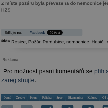
Z místa požáru byla převezena do nemocnice je
HZS
Sdílejte na:
Facebook
Štítky:
Rosice,
Požár,
Pardubice,
nemocnice,
Hasiči,
Reklama
Pro možnost psaní komentářů se
přihl
zaregistrujte
.
Domů
Zprávy
Krimi
Politika
Sport
Ekonomika
Kultura
Od 