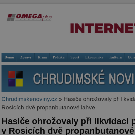
Domů
Zprávy
Krimi
Politika
Sport
Ekonomika
Kultura
Od 
Chrudimskenoviny.cz
» Hasiče ohrožovaly při likvi
Rosicích dvě propanbutanové lahve
Hasiče ohrožovaly při likvidaci
v Rosicích dvě propanbutanové