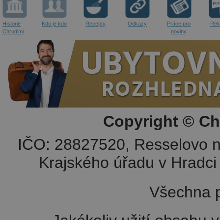
Historie
Kdo je kdo
Recepty
Odkazy
Práce pro
Rek
Chrudimi
noviny
Copyright © Ch
IČO: 28827520, Resselovo n
Krajského úřadu v Hradci 
Všechna p