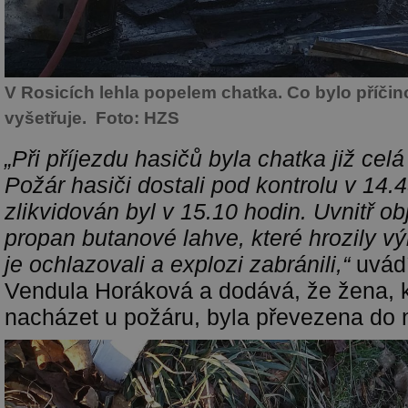
V Rosicích lehla popelem chatka. Co bylo příčin
vyšetřuje. Foto: HZS
„Při příjezdu hasičů byla chatka již cel
Požár hasiči dostali pod kontrolu v 14.
zlikvidován byl v 15.10 hodin. Uvnitř ob
propan butanové lahve, které hrozily v
je ochlazovali a explozi zabránili,“
uvádí
Vendula Horáková a dodává, že žena, 
nacházet u požáru, byla převezena do