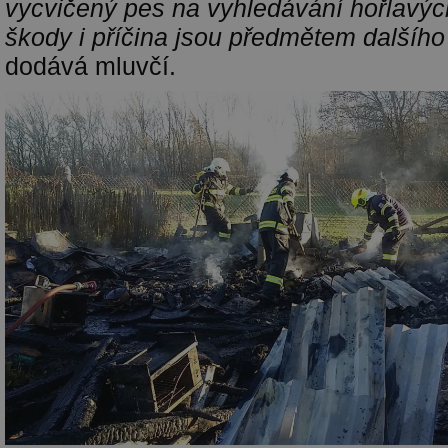
vycvičený pes na vyhledávání hořlavýc
škody i příčina jsou předmětem dalšího
dodává mluvčí.