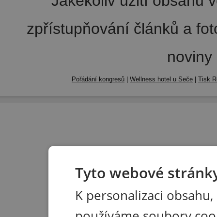
Jakékoliv užití obsahu v
zpřístupňování článků a fo
noviny
Pořádání kongresů
|
Wellness hotel u Seče
|
Tisk R
Tyto webové stránky
K personalizaci obsahu,
používáme soubory coo