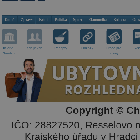
Domů
Zprávy
Krimi
Politika
Sport
Ekonomika
Kultura
Od 
Historie
Kdo je kdo
Recepty
Odkazy
Práce pro
Rek
Chrudimi
noviny
Copyright © Ch
IČO: 28827520, Resselovo n
Krajského úřadu v Hradci 