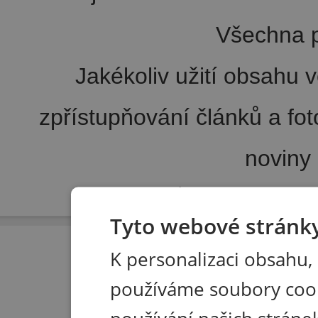
Všechna p
Jakékoliv užití obsahu v
zpřístupňování článků a fo
noviny
Pořádání kongresů
|
Wellness hotel u Seče
|
Tisk R
Tyto webové stránky
K personalizaci obsahu,
používáme soubory coo