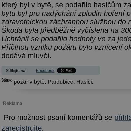
který byl v bytě, se podařilo hasičům z
bytu byl pro nadýchání zplodin hoření 
zdravotnickou záchrannou službou do 
Škoda byla předběžně vyčíslena na 300 
Uchránit se podařilo hodnoty ve za jede
Příčinou vzniku požáru bylo vznícení ole
dodává mluvčí.
Sdílejte na:
Facebook
Štítky:
požár v bytě,
Pardubice,
Hasiči,
Reklama
Pro možnost psaní komentářů se
přihl
zaregistrujte
.