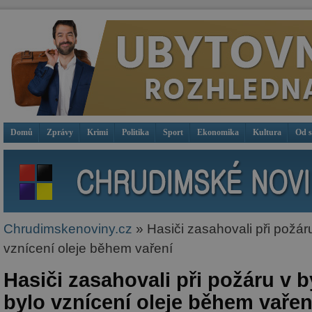
Domů
Zprávy
Krimi
Politika
Sport
Ekonomika
Kultura
Od 
Chrudimskenoviny.cz
» Hasiči zasahovali při požáru
vznícení oleje během vaření
Hasiči zasahovali při požáru v b
bylo vznícení oleje během vařen