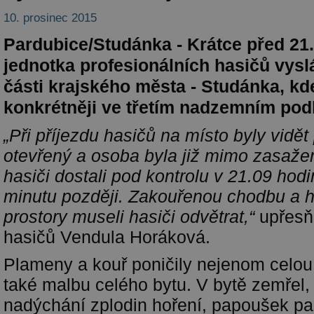
10. prosinec 2015
Pardubice/Studánka - Krátce před 21
jednotka profesionálních hasičů vys
části krajského města - Studánka, kde
konkrétněji ve třetím nadzemním podl
„Při příjezdu hasičů na místo byly vidět
otevřený a osoba byla již mimo zasažen
hasiči dostali pod kontrolu v 21.09 hodi
minutu později. Zakouřenou chodbu a 
prostory museli hasiči odvětrat,“
upřesň
hasičů Vendula Horáková.
Plameny a kouř poničily nejenom celou
také malbu celého bytu. V bytě zemřel,
nadýchání zplodin hoření, papoušek pa