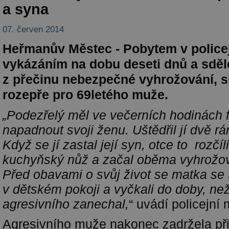
a syna
07. červen 2014
Heřmanův Městec - Pobytem v policej
vykázáním na dobu deseti dnů a sdě
z přečinu nebezpečné vyhrožování, 
rozepře pro 69letého muže.
„Podezřelý měl ve večerních hodinách 
napadnout svoji ženu. Uštědřil jí dvě rá
Když se jí zastal její syn, otce to rozčíl
kuchyňský nůž a začal oběma vyhrožo
Před obavami o svůj život se matka se
v dětském pokoji a vyčkali do doby, n
agresivního zanechal,
“ uvádí policejní 
Agresivního muže nakonec zadržela při