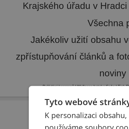
Krajského úřadu v Hradci 
Všechna p
Jakékoliv užití obsahu v
zpřístupňování článků a fo
noviny
Pořádání kongresů
|
Wellness hotel u Seče
|
Tisk R
Tyto webové stránky
K personalizaci obsahu,
používáme soubory coo