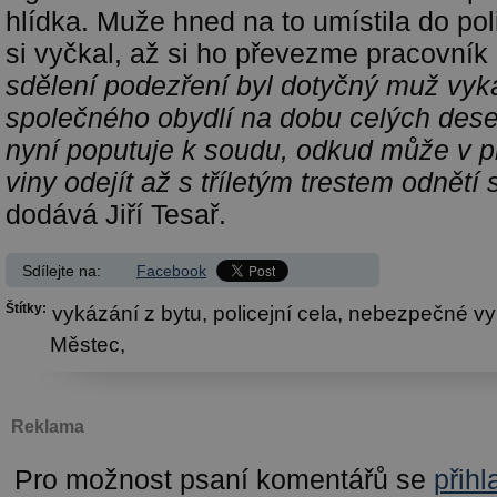
hlídka. Muže hned na to umístila do poli
si vyčkal, až si ho převezme pracovník
sdělení podezření byl dotyčný muž vyk
společného obydlí na dobu celých dese
nyní poputuje k soudu, odkud může v p
viny odejít až s tříletým trestem odnětí
dodává Jiří Tesař.
Sdílejte na:
Facebook
Štítky:
vykázání z bytu,
policejní cela,
nebezpečné vy
Městec,
Reklama
Pro možnost psaní komentářů se
přihl