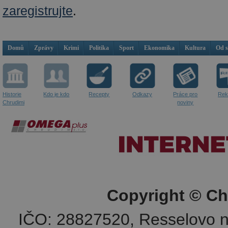
zaregistrujte
.
Domů
Zprávy
Krimi
Politika
Sport
Ekonomika
Kultura
Od 
Historie
Kdo je kdo
Recepty
Odkazy
Práce pro
Rek
Chrudimi
noviny
Copyright © Ch
IČO: 28827520, Resselovo n