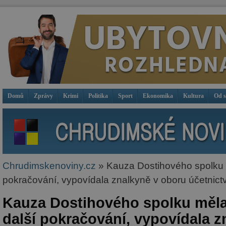
Domů
Zprávy
Krimi
Politika
Sport
Ekonomika
Kultura
Od 
Chrudimskenoviny.cz
» Kauza Dostihového spolku 
pokračování, vypovídala znalkyně v oboru účetnictv
Kauza Dostihového spolku měl
další pokračování, vypovídala z