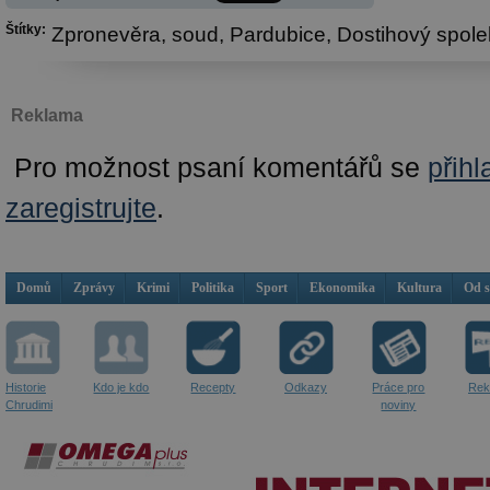
Štítky:
Zpronevěra,
soud,
Pardubice,
Dostihový spole
Reklama
Pro možnost psaní komentářů se
přihl
zaregistrujte
.
Domů
Zprávy
Krimi
Politika
Sport
Ekonomika
Kultura
Od 
Historie
Kdo je kdo
Recepty
Odkazy
Práce pro
Rek
Chrudimi
noviny