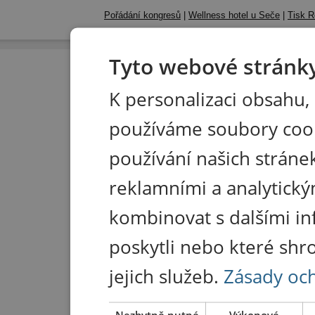
Pořádání kongresů
|
Wellness hotel u Seče
|
Tisk R
Tyto webové stránky
K personalizaci obsahu,
používáme soubory coo
používání našich stránek
reklamními a analytický
kombinovat s dalšími in
poskytli nebo které shr
jejich služeb.
Zásady oc