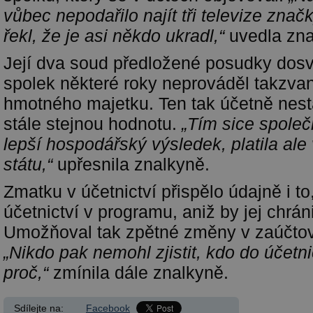
vůbec nepodařilo najít tři
televize
značk
řekl, že je asi někdo ukradl,“
uvedla zna
Její dva soud předložené posudky dosv
spolek některé roky neprováděl takzva
hmotného majetku. Ten tak účetně nest
stále stejnou hodnotu.
„Tím sice spole
lepší hospodářský výsledek, platila ale
státu,“
upřesnila znalkyně.
Zmatku v účetnictví přispělo údajně i to
účetnictví v programu, aniž by jej chrán
Umožňoval tak zpětné změny v zaúčtov
„Nikdo pak nemohl zjistit, kdo do účetn
proč,“
zmínila dále znalkyně.
Sdílejte na:
Facebook