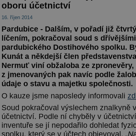
oboru účetnictví
16. říjen 2014
Pardubice - Dalším, v pořadí již čtvr
líčením, pokračoval soud s dřívějším
pardubického Dostihového spolku. Býv
Kunát a někdejší člen představenstva
Nermuť viní obžaloba ze zpronevěry, 
z jmenovaných pak navíc podle žalo
údaje o stavu a majetku společnosti.
O kauze jsme naposledy informovali
zd
Soud pokračoval výslechem znalkyně v
účetnictví. Podle ní chyběly v účetnictv
inventuře se jí nepodařilo dohledat fyz
spolku, který se v účtech objevoval.
„Na