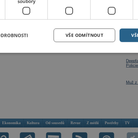
soubory
Dalš
ODROBNOSTI
VŠE ODMÍTNOUT
VŠ
Po roz
na per
Deepfa
Policie
Muž z 
Ekonomika
Kultura
Od sousedů
Revue
Z médií
Postřehy
TV