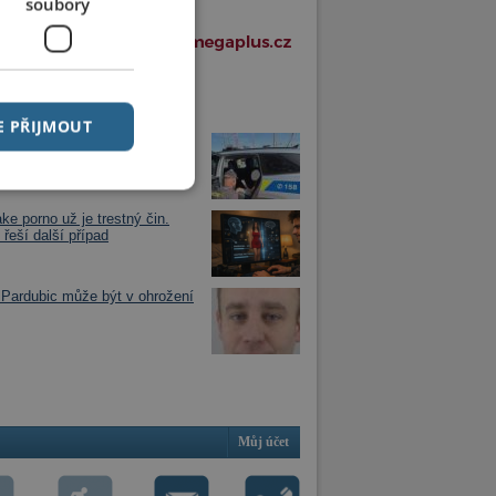
soubory
í články v rubrice
E PŘIJMOUT
jezdu vlaku zjistil, že má dítě
óně
ke porno už je trestný čin.
 řeší další případ
Pardubic může být v ohrožení
Můj účet