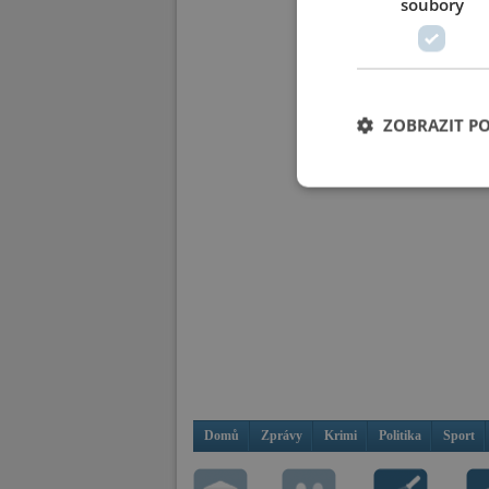
soubory
ZOBRAZIT P
Domů
Zprávy
Krimi
Politika
Sport