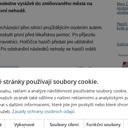
dpoledne vyráželi do zmiňovaného města na
Mezi C
osobní
avní nehodě.
utrpěl
Hasiči
cházející přes silnici projíždějícím osobním autem.
kvůli 
skytli první před lékařskou pomoc. Po příjezdu
ravotníci. Holčičce hasiči předali pro uklidnění
Další 
o odstranění následků nehody se hasiči vrátili
Rekla
Milan Kosina
 stránky používají soubory cookie.
ravní nehoda,
obsahu, reklam a analýze návštěvnosti používáme soubory cookie.
ašich stránek také sdílíme s našimi reklamními a analytickými par
 s dalšími informacemi, které jste jim poskytli nebo které shro
hlašte
nebo
zaregistrujte
.
služeb.
Zásady ochrany osobních údajů
é
Výkonové
Soubory cílení
Funkční soubory