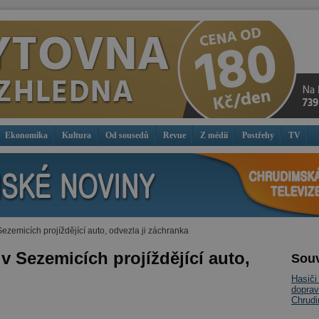
Ekonomika
Kultura
Od sousedů
Revue
Z médií
Postřehy
TV
ezemicích projíždějící auto, odvezla ji záchranka
v Sezemicích projíždějící auto,
Souv
Hasiči
doprav
Chrud