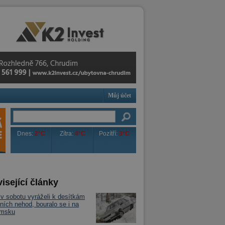
Můj účet
Dnes:
2°C
Zítra:
4°C
Pozítří:
3°C
isející články
 v sobotu vyráželi k desítkám
ních nehod, bouralo se i na
imsku