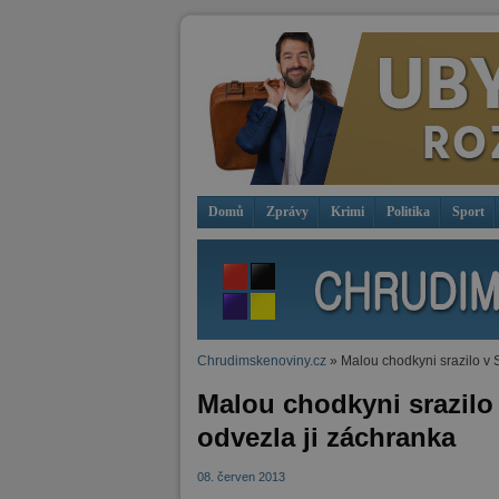
Domů
Zprávy
Krimi
Politika
Sport
Chrudimskenoviny.cz
» Malou chodkyni srazilo v S
Malou chodkyni srazilo 
odvezla ji záchranka
08. červen 2013