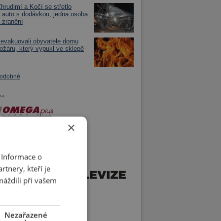
hrudimí a Kočí se střetlo
 auto s dodávkou, jedna osoba
a zranění
 evakuovali obyvatele domu
požáru, který vypukl ve sklepě
podobné
ma
×
 Informace o
tnery, kteří je
máždili při vašem
Nezařazené