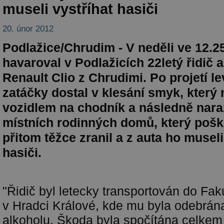
museli vystříhat hasiči
20. únor 2012
Podlažice/Chrudim - V neděli ve 12.2
havaroval v Podlažicích 22letý řidič 
Renault Clio z Chrudimi. Po projetí l
zatáčky dostal v klesání smyk, který n
vozidlem na chodník a následně nara
místních rodinných domů, který pošk
přitom těžce zranil a z auta ho museli
hasiči.
"Řidič byl letecky transportován do Fa
v Hradci Králové, kde mu byla odebrána
alkoholu. Škoda byla spočítána celkem 