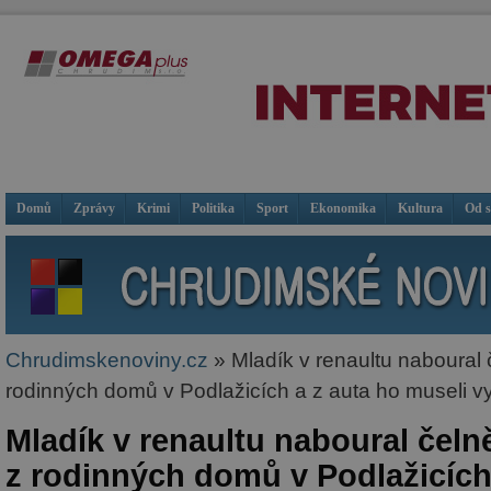
Domů
Zprávy
Krimi
Politika
Sport
Ekonomika
Kultura
Od 
Chrudimskenoviny.cz
» Mladík v renaultu naboural 
rodinných domů v Podlažicích a z auta ho museli vys
Mladík v renaultu naboural čel
z rodinných domů v Podlažicích