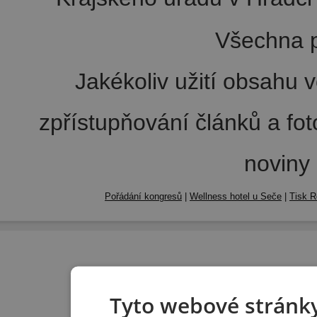
Všechna p
Jakékoliv užití obsahu v
zpřístupňování článků a fo
noviny
Pořádání kongresů
|
Wellness hotel u Seče
|
Tisk R
Tyto webové stránky