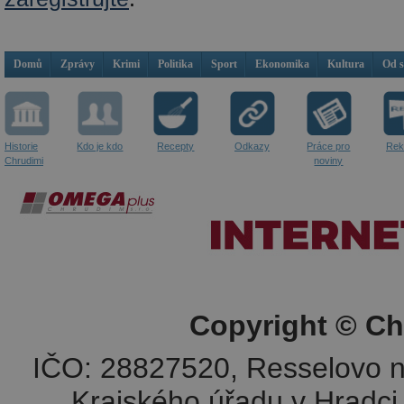
Domů
Zprávy
Krimi
Politika
Sport
Ekonomika
Kultura
Od 
Historie
Kdo je kdo
Recepty
Odkazy
Práce pro
Rek
Chrudimi
noviny
Copyright © Ch
IČO: 28827520, Resselovo n
Krajského úřadu v Hradci 