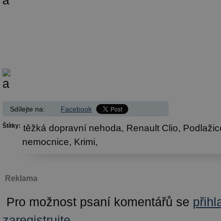
Sdílejte na:
Facebook
Štítky:
těžká dopravní nehoda,
Renault Clio,
Podlažic
nemocnice,
Krimi,
Reklama
Pro možnost psaní komentářů se
přihl
zaregistrujte
.