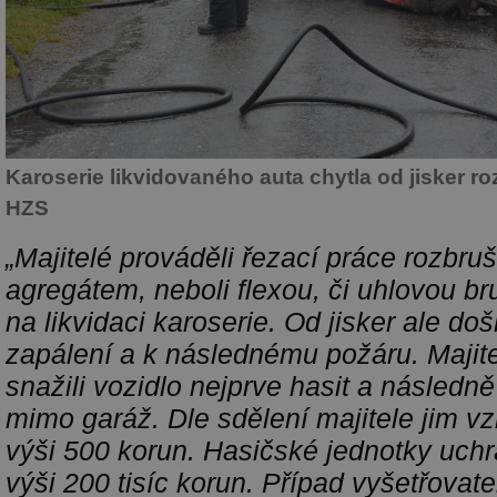
Karoserie likvidovaného auta chytla od jisker r
HZS
„Majitelé prováděli řezací práce rozbr
agregátem, neboli flexou, či uhlovou br
na likvidaci karoserie. Od jisker ale doš
zapálení a k následnému požáru. Majit
snažili vozidlo nejprve hasit a následně j
mimo garáž. Dle sdělení majitele jim v
výši 500 korun. Hasičské jednotky uchr
výši 200 tisíc korun. Případ vyšetřovate