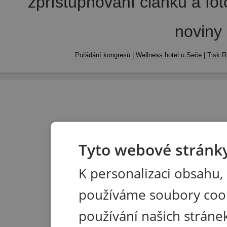
zpřístupňování článků a fo
noviny
Pořádání kongresů
|
Wellness hotel u Seče
|
Tisk R
Tyto webové stránky
K personalizaci obsahu,
používáme soubory coo
používání našich stránek