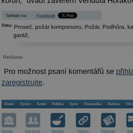
korun,“
uvádí závěrem Vendula Horáko
Sdílejte na:
Facebook
Štítky:
Proseč,
požár kompresoru,
Požár,
Podhůra,
ka
garáž,
Reklama
Pro možnost psaní komentářů se
přihl
zaregistrujte
.
Domů
Zprávy
Krimi
Politika
Sport
Ekonomika
Kultura
Od 
Historie
Kdo je kdo
Recepty
Odkazy
Práce pro
Rek