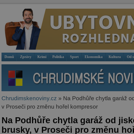
Domů
Zprávy
Krimi
Politika
Sport
Ekonomika
Kultura
Od 
Chrudimskenoviny.cz
» Na Podhůře chytla garáž od 
v Proseči pro změnu hořel kompresor
Na Podhůře chytla garáž od jisk
brusky, v Proseči pro změnu ho