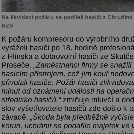
Na likvidaci požáru se podíleli hasiči z Chrudimi
HZS
K požáru kompresoru do výrobního druž
vyráželi hasiči po 18. hodině profesioná
z Hlinska a dobrovolní hasiči ze Skutče
Proseče.
„Zaměstnanci firmy se snažili
hasicím přístrojem, což jim kouř nedovo
přivolali hasiče. Požár hasiči zlikvidova
minut od oznámení události na operačn
středisko hasičů,“
zmiňuje mluvčí a dod
slov vyšetřovatele hasičů zde došlo k 
závadě.
„Škoda byla předběžně vyčísle
korun, uchránit se podařilo majetek ve v