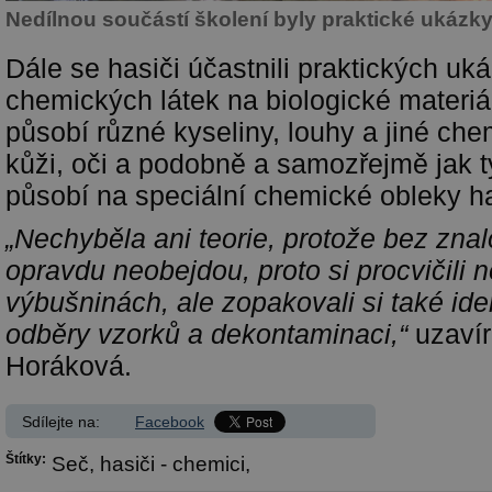
Nedílnou součástí školení byly praktické ukázk
Dále se hasiči účastnili praktických uk
chemických látek na biologické materiál
působí různé kyseliny, louhy a jiné che
kůži, oči a podobně a samozřejmě jak t
působí na speciální chemické obleky h
„Nechyběla ani teorie, protože bez znal
opravdu neobejdou, proto si procvičili ne
výbušninách, ale zopakovali si také ident
odběry vzorků a dekontaminaci,“
uzavír
Horáková.
Sdílejte na:
Facebook
Štítky:
Seč,
hasiči - chemici,