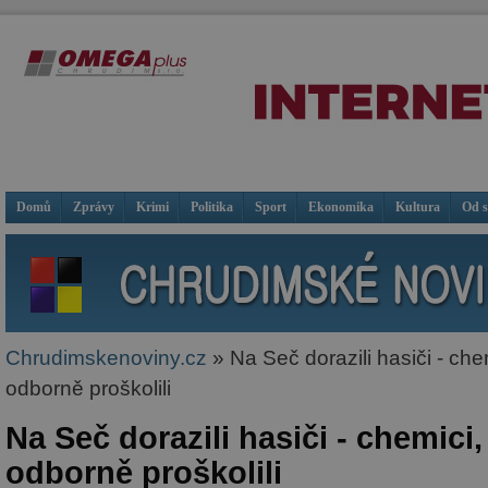
Domů
Zprávy
Krimi
Politika
Sport
Ekonomika
Kultura
Od 
Chrudimskenoviny.cz
» Na Seč dorazili hasiči - che
odborně proškolili
Na Seč dorazili hasiči - chemici,
odborně proškolili