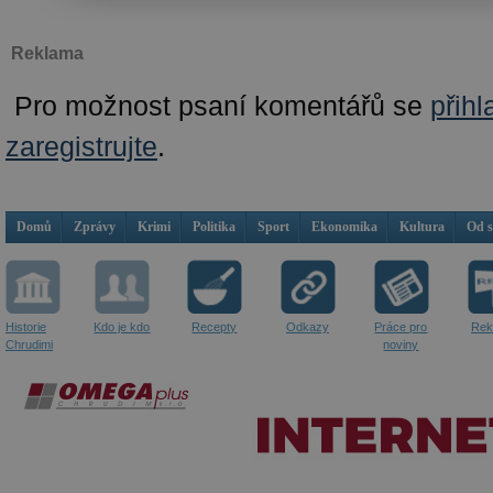
Reklama
Pro možnost psaní komentářů se
přihl
zaregistrujte
.
Domů
Zprávy
Krimi
Politika
Sport
Ekonomika
Kultura
Od 
Historie
Kdo je kdo
Recepty
Odkazy
Práce pro
Rek
Chrudimi
noviny