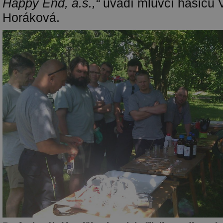
Happy End, a.s.,“
uvádí mluvčí hasičů 
Horáková.