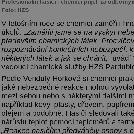
Profesionální hasiči - chemici přijeli za odborn
Foto: HZS
V letošním roce se chemici zaměřili hn
úkolů.
„Zaměřili jsme se na výskyt neb
především chemických látek. Procvičova
rozpoznávání konkrétních nebezpečí, kt
některých látek a jak se chránit,“
uvádí 
vedoucí chemické služby HZS Pardubic
Podle Venduly Horkové si chemici prakt
jaké nebezpečné reakce mohou vyvolat
mezi sebou nebo s některými dalšími ma
například kovy, plasty, dřevem, papíre
olejem a podobně. Hasiči sledovali také
nárůstu teplot pomocí teploměrů a ter
„Reakce hasičům předváděly osoby s c