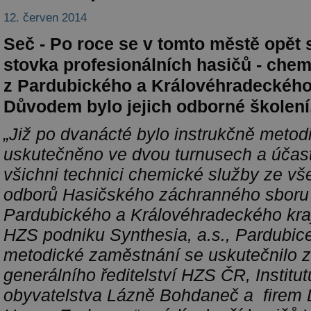
12. červen 2014
Seč - Po roce se v tomto městě opět s
stovka profesionálních hasičů - che
z Pardubického a Královéhradeckého 
Důvodem bylo jejich odborné školení
„Již po dvanácté bylo instrukčně meto
uskutečněno ve dvou turnusech a účast
všichni technici chemické služby ze v
odborů Hasičského záchranného sboru
Pardubického a Královéhradeckého kraj
HZS podniku Synthesia, a.s., Pardubic
metodické zaměstnání se uskutečnilo 
generálního ředitelství HZS ČR, Institu
obyvatelstva Lázně Bohdaneč a firem D