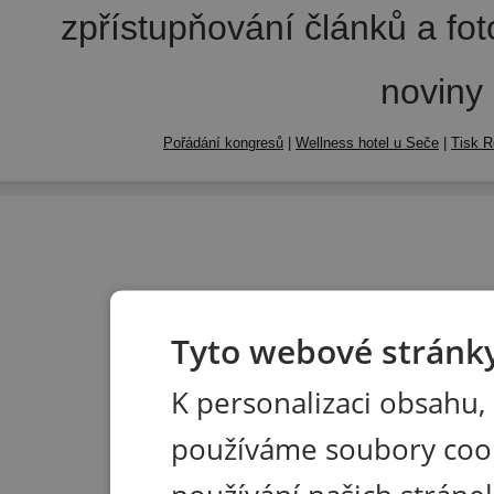
zpřístupňování článků a fo
noviny
Pořádání kongresů
|
Wellness hotel u Seče
|
Tisk R
Tyto webové stránky
K personalizaci obsahu,
používáme soubory coo