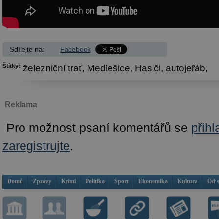
Sdílejte na:
Facebook
Štítky:
železniční trať,
Medlešice,
Hasiči,
autojeřáb,
Reklama
Pro možnost psaní komentářů se
přihl
zaregistrujte
.
Domů
Zprávy
Krimi
Politika
Sport
Ekonomika
Kultura
Od 