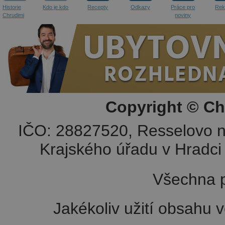
Historie
Kdo je kdo
Recepty
Odkazy
Práce pro
Rek
Chrudimi
noviny
Copyright © Ch
IČO: 28827520, Resselovo n
Krajského úřadu v Hradci 
Všechna p
Jakékoliv užití obsahu v