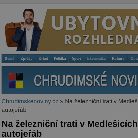
Domů
Zprávy
Krimi
Politika
Sport
Ekonomika
Kultura
Od 
Chrudimskenoviny.cz
» Na železniční trati v Medleši
autojeřáb
Na železniční trati v Medlešicích
autojeřáb