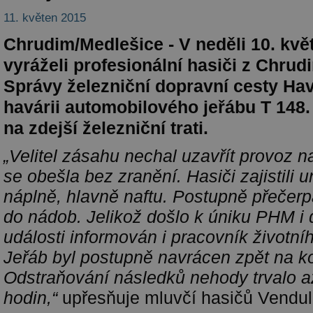
11. květen 2015
Chrudim/Medlešice - V neděli 10. kvě
vyráželi profesionální hasiči z Chrudi
Správy železniční dopravní cesty Ha
havárii automobilového jeřábu T 148. 
na zdejší železniční trati.
„Velitel zásahu nechal uzavřít provoz na
se obešla bez zranění. Hasiči zajistili u
náplně, hlavně naftu. Postupně přečerp
do nádob. Jelikož došlo k úniku PHM i 
události informován i pracovník životníh
Jeřáb byl postupně navrácen zpět na ko
Odstraňování následků nehody trvalo a
hodin,“
upřesňuje mluvčí hasičů Vendu