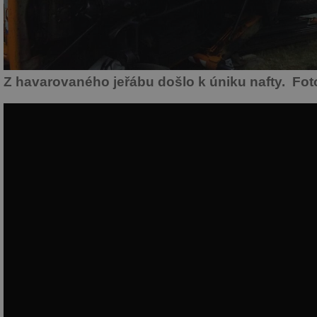
Z havarovaného jeřábu došlo k úniku nafty. Fot