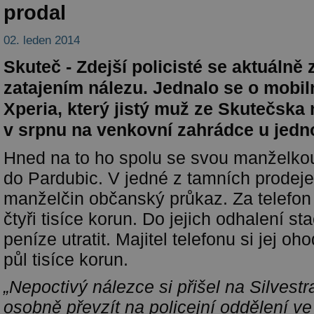
prodal
02. leden 2014
Skuteč - Zdejší policisté se aktuálně 
zatajením nálezu. Jednalo se o mobil
Xperia, který jistý muž ze Skutečska n
v srpnu na venkovní zahrádce u jedn
Hned na to ho spolu se svou manželkou
do Pardubic. V jedné z tamních prodejen
manželčin občanský průkaz. Za telefon 
čtyři tisíce korun. Do jejich odhalení st
peníze utratit. Majitel telefonu si jej oh
půl tisíce korun.
„Nepoctivý nálezce si přišel na Silvest
osobně převzít na policejní oddělení ve