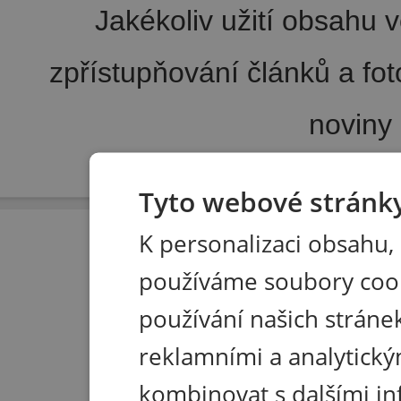
Jakékoliv užití obsahu v
zpřístupňování článků a fo
noviny
Pořádání kongresů
|
Wellness hotel u Seče
|
Tisk R
Tyto webové stránky
K personalizaci obsahu,
používáme soubory coo
používání našich stránek
reklamními a analytický
kombinovat s dalšími in