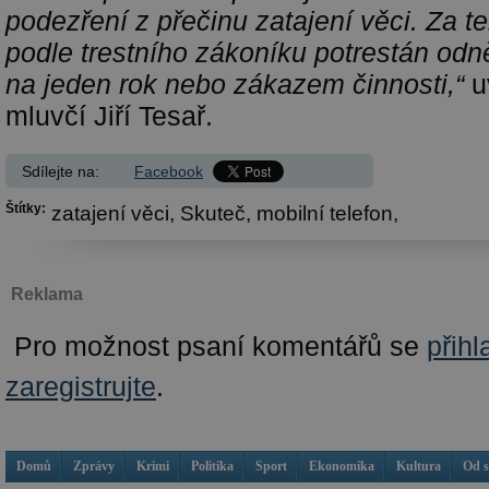
podezření z přečinu zatajení věci. Za t
podle trestního zákoníku potrestán od
na jeden rok nebo zákazem činnosti,“
uv
mluvčí Jiří Tesař.
Sdílejte na:
Facebook
Štítky:
zatajení věci,
Skuteč,
mobilní telefon,
Reklama
Pro možnost psaní komentářů se
přihl
zaregistrujte
.
Domů
Zprávy
Krimi
Politika
Sport
Ekonomika
Kultura
Od 