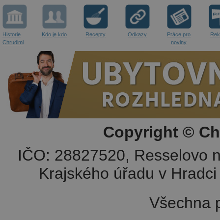
Historie
Kdo je kdo
Recepty
Odkazy
Práce pro
Rek
Chrudimi
noviny
Copyright © Ch
IČO: 28827520, Resselovo n
Krajského úřadu v Hradci 
Všechna p