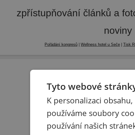
zpřístupňování článků a fo
noviny
Pořádání kongresů
|
Wellness hotel u Seče
|
Tisk R
Tyto webové stránky
K personalizaci obsahu,
používáme soubory coo
používání našich stránek