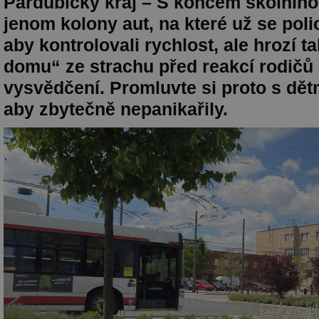
Pardubický kraj – S koncem školního 
jenom kolony aut, na které už se polic
aby kontrolovali rychlost, ale hrozí t
domu“ ze strachu před reakcí rodičů 
vysvědčení. Promluvte si proto s dětm
aby zbytečně nepanikařily.