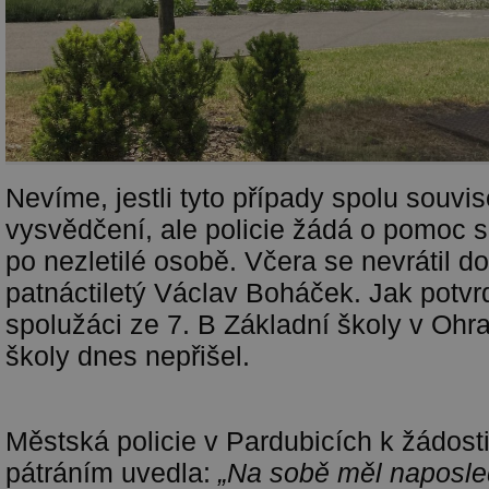
Nevíme, jestli tyto případy spolu souvise
vysvědčení, ale policie žádá o pomoc 
po nezletilé osobě. Včera se nevrátil d
patnáctiletý Václav Boháček. Jak potvrdi
spolužáci ze 7. B Základní školy v Ohr
školy dnes nepřišel.
Městská policie v Pardubicích k žádost
pátráním uvedla:
„Na sobě měl naposled