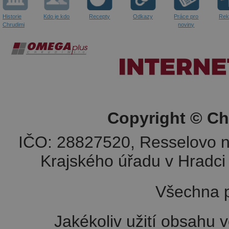
Historie
Kdo je kdo
Recepty
Odkazy
Práce pro
Rek
Chrudimi
noviny
Copyright © Ch
IČO: 28827520, Resselovo n
Krajského úřadu v Hradci 
Všechna p
Jakékoliv užití obsahu v