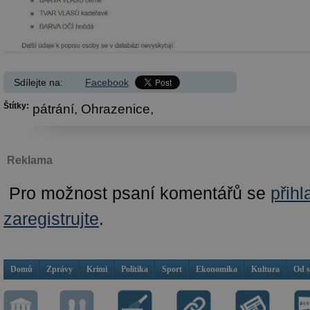
Sdílejte na:
Facebook
Štítky:
pátrání,
Ohrazenice,
Reklama
Pro možnost psaní komentářů se
přihl
zaregistrujte
.
Domů
Zprávy
Krimi
Politika
Sport
Ekonomika
Kultura
Od 