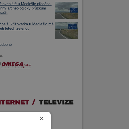
taveniště u Medlešic předáno.
nný archeologický průzkum
ačít
nější křižovatka u Medlešic má
eti letech zelenou
podobné
ma
×