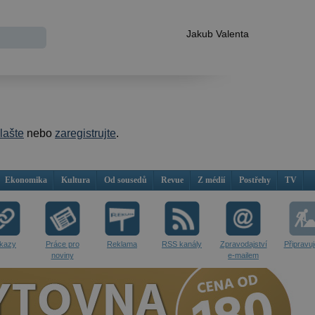
Jakub Valenta
hlašte
nebo
zaregistrujte
.
Ekonomika
Kultura
Od sousedů
Revue
Z médií
Postřehy
TV
kazy
Práce pro
Reklama
RSS kanály
Zpravodajství
Připravu
noviny
e-mailem