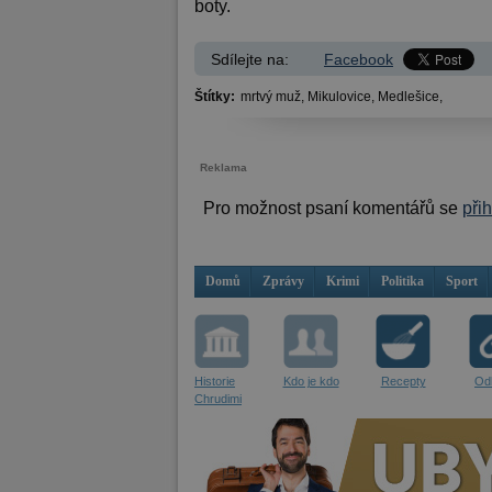
boty.
Sdílejte na:
Facebook
Štítky:
mrtvý muž,
Mikulovice,
Medlešice,
Reklama
Pro možnost psaní komentářů se
při
Domů
Zprávy
Krimi
Politika
Sport
Historie
Kdo je kdo
Recepty
Od
Chrudimi