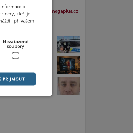
 Informace o
tnery, kteří je
máždili při vašem
í články v rubrice
jezdu vlaku zjistil, že má dítě
Nezařazené
óně
soubory
ke porno už je trestný čin.
 řeší další případ
E PŘIJMOUT
Pardubic může být v ohrožení