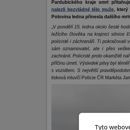
Pardubického kraje smrt přitahuj
nalezli bezvládné tělo muže
, který
Polovina ledna přinesla dalšího mrt
„
V pondělí 15. ledna okolo šesté hodin
ležícího člověka na krajnici silnice
policisté i záchranáři. Ti pokračoval
sám oznamovatel, ale i přes veške
zachránit. Policisté proto okamžitě naří
příčinu úmrtí. Výsledek pitvy byl tém
s vozidlem. S největší pravděpodobn
tisková mluvčí Policie ČR Markéta Ja
Tyto webové