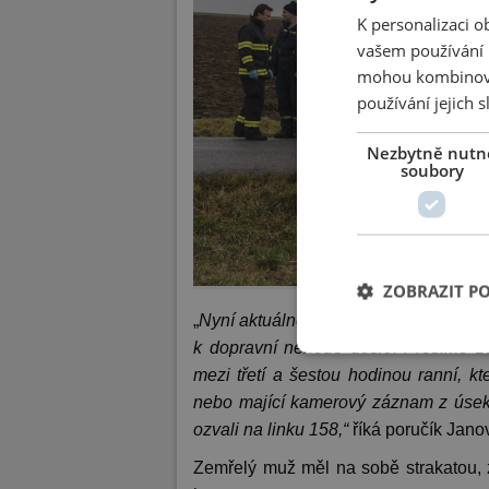
K personalizaci 
vašem používání n
mohou kombinovat
používání jejich 
Nezbytně nutn
soubory
ZOBRAZIT P
„
Nyní aktuálně hledáme svědky, kteří b
k dopravní nehodě došlo.
Prosíme ze
mezi třetí a šestou hodinou ranní, k
nebo mající kamerový záznam z úsek
ozvali na linku 158,“
říká poručík Jano
Zemřelý muž měl na sobě strakatou, 