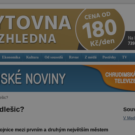
Ekonomika
Kultura
Od sousedů
Revue
Z médií
Postřehy
TV
ešic?
dlešic?
Souv
V Medl
ojnice mezi prvním a druhým největším městem