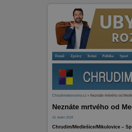
Domů
Zprávy
Krimi
Politika
Sport
Chrudimskenoviny.cz
» Neznáte mrtvého od Medl
Neznáte mrtvého od Me
16. leden 2018
Chrudim/Medlešice/Mikulovice – Sp