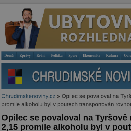
Domů
Zprávy
Krimi
Politika
Sport
Ekonomika
Kultura
Od 
Chrudimskenoviny.cz
» Opilec se povaloval na Tyr
promile alkoholu byl v poutech transportován rovn
Opilec se povaloval na Tyršově 
2,15 promile alkoholu byl v pou