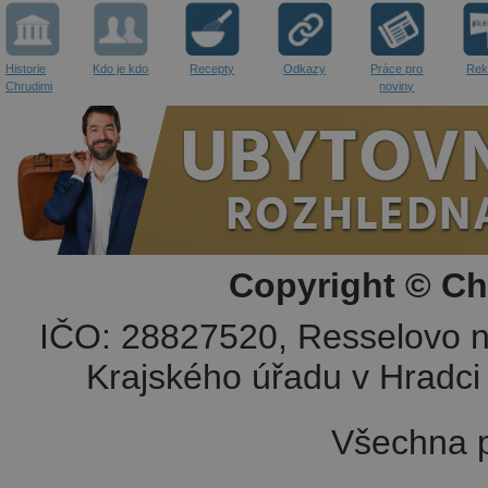
Historie
Kdo je kdo
Recepty
Odkazy
Práce pro
Rek
Chrudimi
noviny
Copyright © Ch
IČO: 28827520, Resselovo n
Krajského úřadu v Hradci 
Všechna p