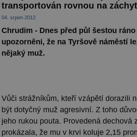
transportován rovnou na záchy
04. srpen 2012
Chrudim - Dnes před půl šestou ráno b
upozorněni, že na Tyršově náměstí le
nějaký muž.
Vůči strážníkům, kteří vzápětí dorazili 
být dotyčný muž agresivní. Z toho důvo
jeho rukou pouta. Provedená dechová 
prokázala, že mu v krvi koluje 2,15 pro