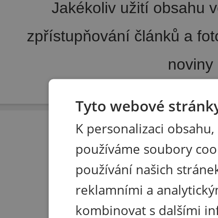
Jakékoliv užití obsahu v
zpřístupňování článků a fo
noviny
Pořádání kongresů
|
Wellness hotel u Seče
|
Tisk R
Tyto webové stránky
K personalizaci obsahu,
používáme soubory coo
používání našich stránek
reklamními a analytický
kombinovat s dalšími in