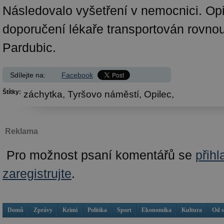
Následovalo vyšetření v nemocnici. Opi
doporučení lékaře transportován rovno
Pardubic.
Sdílejte na:
Facebook
Štítky:
záchytka,
Tyršovo náměstí,
Opilec,
Reklama
Pro možnost psaní komentářů se
přihl
zaregistrujte
.
Domů
Zprávy
Krimi
Politika
Sport
Ekonomika
Kultura
Od 