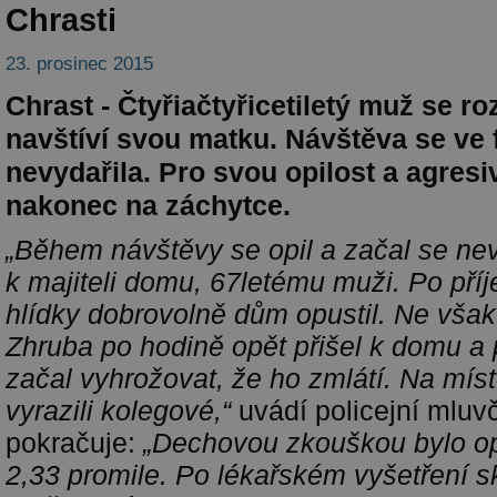
Chrasti
23. prosinec 2015
Chrast - Čtyřiačtyřicetiletý muž se ro
navštíví svou matku. Návštěva se ve 
nevydařila. Pro svou opilost a agresi
nakonec na záchytce.
„
Během návštěvy se opil a začal se ne
k majiteli domu, 67letému muži. Po příj
hlídky dobrovolně dům opustil. Ne však
Zhruba po hodině opět přišel k domu 
začal vyhrožovat, že ho zmlátí. Na míst
vyrazili kolegové,“
uvádí policejní mluvčí
pokračuje:
„Dechovou zkouškou bylo op
2,33 promile. Po lékařském vyšetření sk