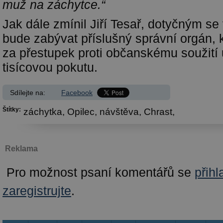
muž na záchytce.“
Jak dále zmínil Jiří Tesař, dotyčným se
bude zabývat příslušný správní orgán,
za přestupek proti občanskému soužití u
tisícovou pokutu.
Sdílejte na:
Facebook
Štítky:
záchytka,
Opilec,
návštěva,
Chrast,
Reklama
Pro možnost psaní komentářů se
přihl
zaregistrujte
.