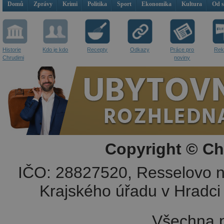
Domů
Zprávy
Krimi
Politika
Sport
Ekonomika
Kultura
Od 
Historie
Kdo je kdo
Recepty
Odkazy
Práce pro
Rek
Chrudimi
noviny
Copyright © Ch
IČO: 28827520, Resselovo n
Krajského úřadu v Hradci 
Všechna p