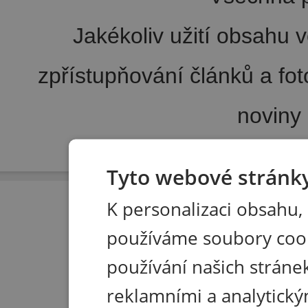
Jakékoliv užití obsahu v
zpřístupňování článků a fo
noviny
Pořádání kongresů
|
Wellness hotel u Seče
|
Tisk R
Tyto webové stránky
K personalizaci obsahu,
používáme soubory coo
používání našich stránek
reklamními a analytický