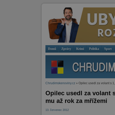
Domů
Zprávy
Krimi
Politika
Sport
Chrudimskenoviny.cz
» Opilec usedl za volant s 1
Opilec usedl za volant 
mu až rok za mřížemi
13. červenec 2012