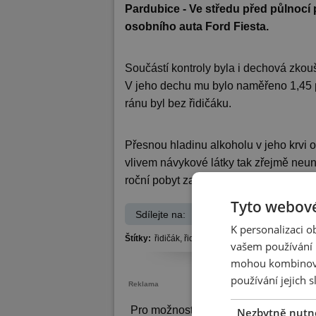
Pardubice - Ve středu před půlnocí p
osobního auta Ford Fiesta.
Součástí kontroly byla i dechová zkouš
V jeho dechu mu bylo naměřeno 1,45 p
ránu byl bez řidičáku.
Přesnou hladinu alkoholu v jeho krvi o
vlivem návykové látky tak zřejmě neun
roční pobyt za mřížemi.
Tyto webové
Sdílejte na:
Facebook
K personalizaci 
Štítky:
řidičák,
řidič,
Pardubice,
ohrožení pod vli
vašem používání n
mohou kombinovat
používání jejich 
Reklama
Pro možnost psaní komentářů se
při
Nezbytně nutn