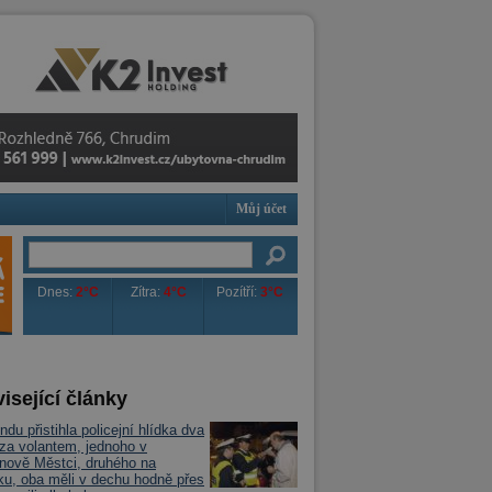
Můj účet
Dnes:
2°C
Zítra:
4°C
Pozítří:
3°C
isející články
ndu přistihla policejní hlídka dva
 za volantem, jednoho v
ově Městci, druhého na
ku, oba měli v dechu hodně přes