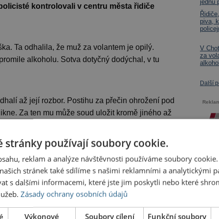
jednu 
olicisté kontrolovali v centru města řidiče
Řidiče,
piva, 
policej
ka. Ta odhalila, že muž za volantem je opilý.
V Chotě
za vol
romile alkoholu. Sotva dotyčný dodýchal, v tu
alkoho
Další 
dhalí až její rozbor. Postihu za přečin ohrožení pod
Rekla
ikne. Za ten mu může soud uložit kromě jiného až
 stránky používají soubory cookie.
red
obsahu, reklam a analýze návštěvnosti používáme soubory cookie.
vem návykové látky,
alkohol,
ašich stránek také sdílíme s našimi reklamními a analytickými par
 s dalšími informacemi, které jste jim poskytli nebo které shro
služeb.
Zásady ochrany osobních údajů
hlašte
nebo
zaregistrujte
.
é
Výkonové
Soubory cílení
Funkční soubory