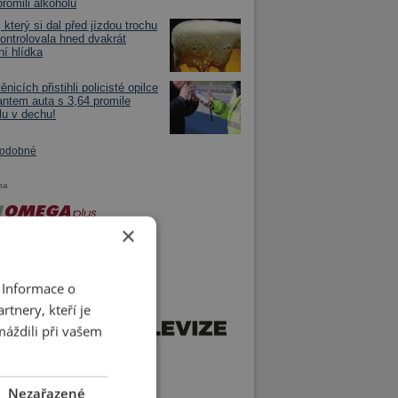
promili alkoholu
 který si dal před jízdou trochu
kontrolovala hned dvakrát
ní hlídka
nicích přistihli policisté opilce
antem auta s 3,64 promile
lu v dechu!
podobné
ma
×
 Informace o
tnery, kteří je
máždili při vašem
Nezařazené