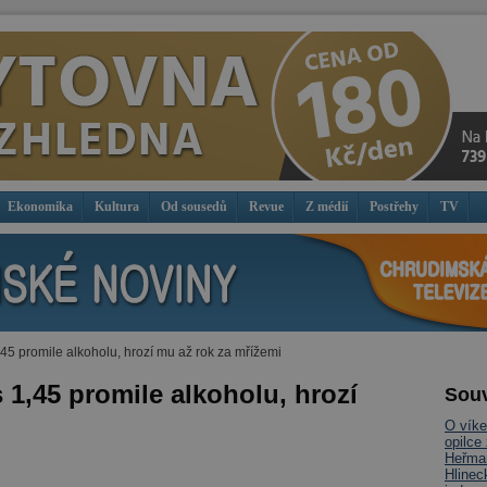
Ekonomika
Kultura
Od sousedů
Revue
Z médií
Postřehy
TV
,45 promile alkoholu, hrozí mu až rok za mřížemi
s 1,45 promile alkoholu, hrozí
Souv
O víke
opilce
Heřman
Hlinec