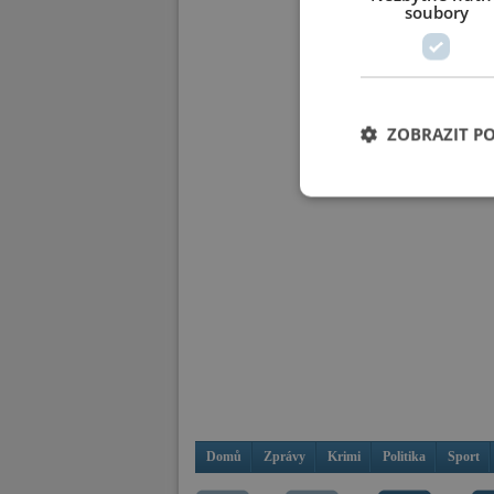
soubory
ZOBRAZIT P
Domů
Zprávy
Krimi
Politika
Sport