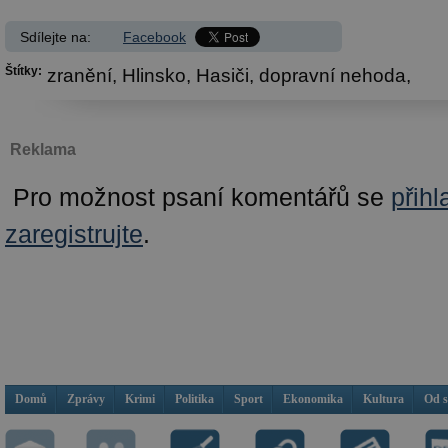
Sdílejte na:
Facebook
Štítky:
zranění,
Hlinsko,
Hasiči,
dopravní nehoda,
Reklama
Pro možnost psaní komentářů se
přihl
zaregistrujte
.
Domů
Zprávy
Krimi
Politika
Sport
Ekonomika
Kultura
Od 