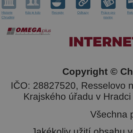
Historie
Kdo je kdo
Recepty
Odkazy
Práce pro
Rek
Chrudimi
noviny
Copyright © Ch
IČO: 28827520, Resselovo n
Krajského úřadu v Hradci 
Všechna p
Jakékoliv užití obsahu v