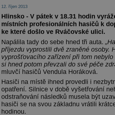
12. říjen 2013
Hlinsko - V pátek v 18.31 hodin vyráž
místních profesionálních hasičů k do
ke které došlo ve Rváčovské ulici.
Napálila tady do sebe hned tři auta.
„Ha
příjezdu vyprostili dvě zraněné osoby.
vyprošťovacího zařízení při tom nebylo
si hned potom převzali do své péče zdra
mluvčí hasičů Vendula Horáková.
Hasiči na místě ihned provedli i nezbyt
opatření. Silnice v době vyšetřování n
odstraňování následků musela být uzav
hasiči se na svou základnu vrátili krátc
hodinou.