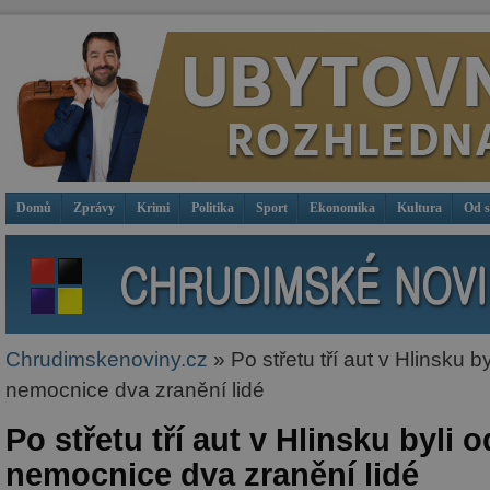
Domů
Zprávy
Krimi
Politika
Sport
Ekonomika
Kultura
Od 
Chrudimskenoviny.cz
» Po střetu tří aut v Hlinsku b
nemocnice dva zranění lidé
Po střetu tří aut v Hlinsku byli 
nemocnice dva zranění lidé