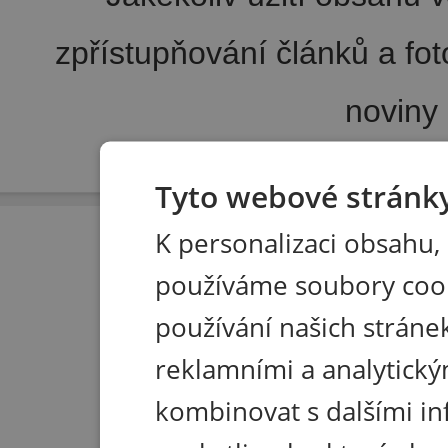
zpřístupňování článků a fo
noviny
Pořádání kongresů
|
Wellness hotel u Seče
|
Tisk R
Tyto webové stránky
K personalizaci obsahu,
používáme soubory coo
používání našich stránek
reklamními a analytický
kombinovat s dalšími in