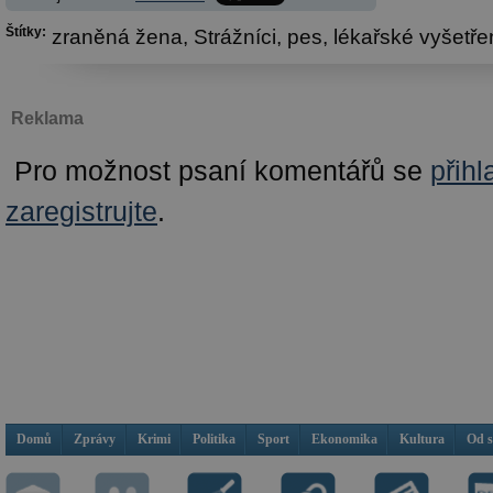
Štítky:
zraněná žena,
Strážníci,
pes,
lékařské vyšetřen
Reklama
Pro možnost psaní komentářů se
přihl
zaregistrujte
.
Domů
Zprávy
Krimi
Politika
Sport
Ekonomika
Kultura
Od 