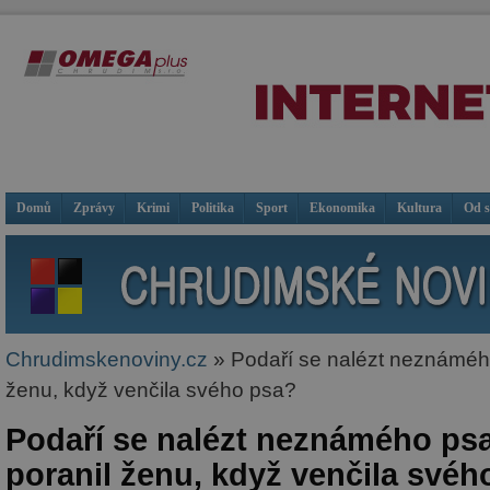
Domů
Zprávy
Krimi
Politika
Sport
Ekonomika
Kultura
Od 
Chrudimskenoviny.cz
» Podaří se nalézt neznámého
ženu, když venčila svého psa?
Podaří se nalézt neznámého psa
poranil ženu, když venčila svéh