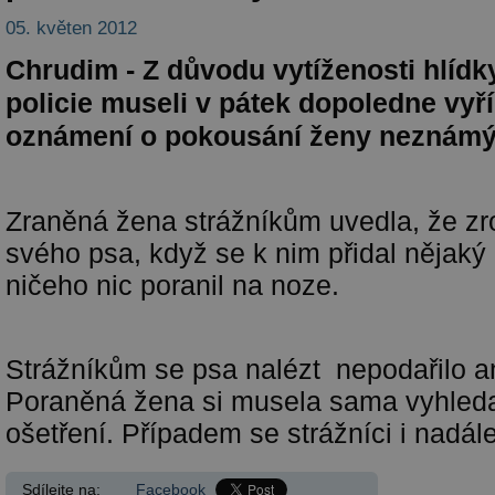
05. květen 2012
Chrudim - Z důvodu vytíženosti hlídk
policie museli v pátek dopoledne vyříd
oznámení o pokousání ženy neznám
Zraněná žena strážníkům uvedla, že zr
svého psa, když se k nim přidal nějaký c
ničeho nic poranil na noze.
Strážníkům se psa nalézt nepodařilo an
Poraněná žena si musela sama vyhleda
ošetření. Případem se strážníci i nadál
Sdílejte na:
Facebook