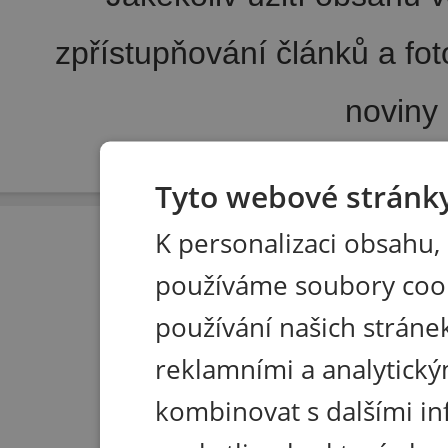
zpřístupňování článků a fo
noviny
Pořádání kongresů
|
Wellness hotel u Seče
|
Tisk R
Tyto webové stránky
K personalizaci obsahu,
používáme soubory coo
používání našich stránek
reklamními a analytický
kombinovat s dalšími in