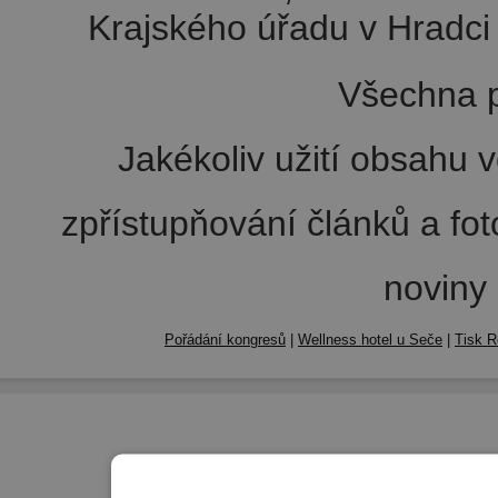
Krajského úřadu v Hradci 
Všechna p
Jakékoliv užití obsahu v
zpřístupňování článků a fo
noviny
Pořádání kongresů
|
Wellness hotel u Seče
|
Tisk R