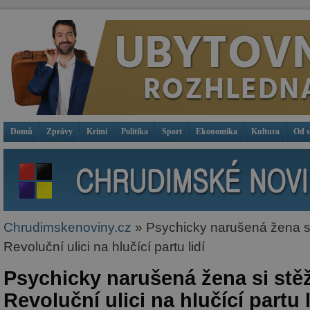
Domů
Zprávy
Krimi
Politika
Sport
Ekonomika
Kultura
Od 
Chrudimskenoviny.cz
» Psychicky narušená žena si
Revoluční ulici na hlučící partu lidí
Psychicky narušená žena si stě
Revoluční ulici na hlučící partu l