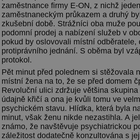
zaměstnance firmy E-ON, z nichž jeden
zaměstnaneckým průkazem a druhý byl
zkušební době. Strážníci oba muže pouči
podomní prodej a nabízení služeb v ob
pokud by oslovovali místní odběratele, 
protiprávního jednání. S oběma byl vzá
protokol.
Pět minut před polednem si stěžovala n
místní žena na to, že se před domem č
Revoluční ulici zdržuje většina skupina 
údajně křičí a ona je kvůli tomu ve vel
psychickém stavu. Hlídka, která byla na
minut, však ženu nikde nezastihla. A jel
známo, že navštěvuje psychiatrickou p
záležitost dodatečně konzultována s jej