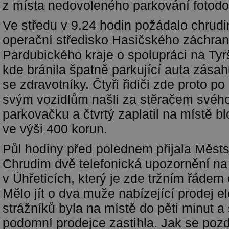
z místa nedovoleného parkování fotod
Ve středu v 9.24 hodin požádalo chrud
operační středisko Hasičského záchra
Pardubického kraje o spolupráci na Ty
kde bránila špatně parkující auta zása
se zdravotníky. Čtyři řidiči zde proto p
svým vozidlům našli za stěračem svéh
parkovačku a čtvrtý zaplatil na místě b
ve výši 400 korun.
Půl hodiny před polednem přijala Městs
Chrudim dvě telefonická upozornění na
v Úhřeticích, který je zde tržním řáde
Mělo jít o dva muže nabízející prodej el
strážníků byla na místě do pěti minut 
podomní prodejce zastihla. Jak se pozd