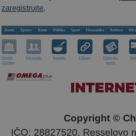
zaregistrujte
.
Domů
Zprávy
Krimi
Politika
Sport
Ekonomika
Kultura
Od 
Historie
Kdo je kdo
Recepty
Odkazy
Práce pro
Rek
Chrudimi
noviny
Copyright © Ch
IČO: 28827520, Resselovo n