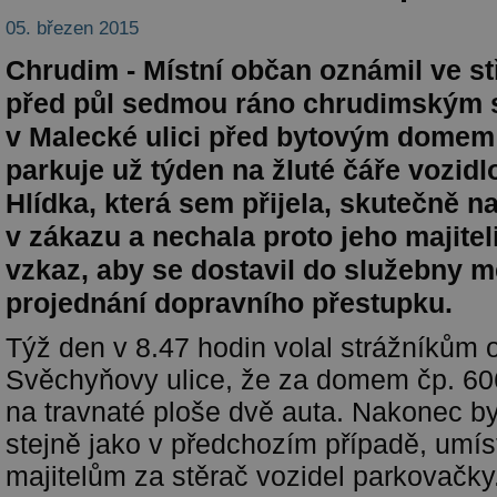
05. březen 2015
Chrudim - Místní občan oznámil ve st
před půl sedmou ráno chrudimským s
v Malecké ulici před bytovým domem
parkuje už týden na žluté čáře vozidl
Hlídka, která sem přijela, skutečně na
v zákazu a nechala proto jeho majitel
vzkaz, aby se dostavil do služebny m
projednání dopravního přestupku.
Týž den v 8.47 hodin volal strážníkům 
Svěchyňovy ulice, že za domem čp. 606
na travnaté ploše dvě auta. Nakonec byla
stejně jako v předchozím případě, umísti
majitelům za stěrač vozidel parkovačky. 