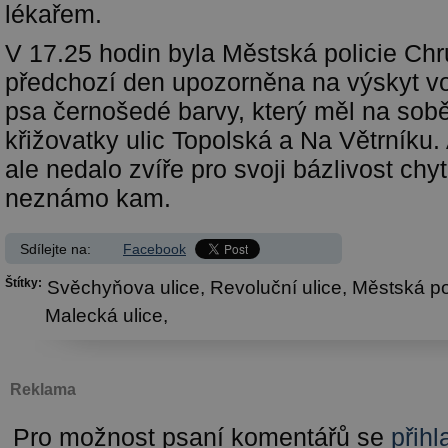
lékařem.
V 17.25 hodin byla Městská policie Chr
předchozí den upozorněna na výskyt vo
psa černošedé barvy, který měl na sobě 
křižovatky ulic Topolská a Na Větrníku. 
ale nedalo zvíře pro svoji bázlivost chyti
neznámo kam.
Sdílejte na:
Facebook
Štítky:
Svěchyňova ulice,
Revoluční ulice,
Městská po
Malecká ulice,
Reklama
Pro možnost psaní komentářů se
přihl