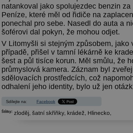
natankoval jako spolujezdec benzin za 
Peníze, které měl od řidiče na zaplacen
ponechal pro sebe. Nasedl do auta a n
šoférovi dal pokyn, že mohou odjet.
V Litomyšli si stejným způsobem, jako 
případě, přišel v tamní lékárně ke kr
šest a půl tisíce korun. Měl smůlu, že h
průmyslová kamera. Záznam byl zveře
sdělovacích prostředcích, což napomoh
odhalení jeho identity, bylo už jen otáz
Sdílejte na:
Facebook
Štítky:
zloděj,
šatní skříňky,
krádež,
Hlinecko,