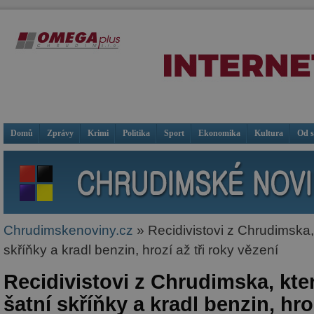
Domů
Zprávy
Krimi
Politika
Sport
Ekonomika
Kultura
Od 
Chrudimskenoviny.cz
» Recidivistovi z Chrudimska, 
skříňky a kradl benzin, hrozí až tři roky vězení
Recidivistovi z Chrudimska, kter
šatní skříňky a kradl benzin, hroz