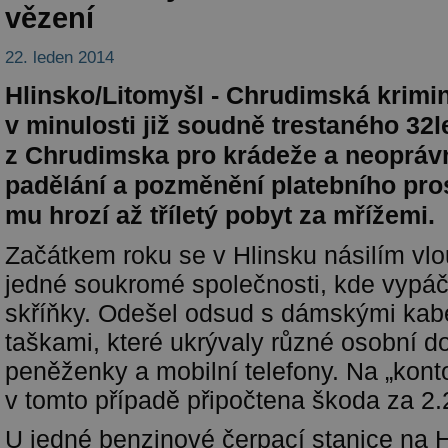
vězení
22. leden 2014
Hlinsko/Litomyšl - Chrudimská krimin
v minulosti již soudně trestaného 32
z Chrudimska pro krádeže a neoprávn
padělání a pozměnění platebního pro
mu hrozí až tříletý pobyt za mřížemi.
Začátkem roku se v Hlinsku násilím vlo
jedné soukromé společnosti, kde vypáčil
skříňky. Odešel odsud s dámskými kab
taškami, které ukrývaly různé osobní d
peněženky a mobilní telefony. Na „kont
v tomto případě připočtena škoda za 2.
U jedné benzinové čerpací stanice na 