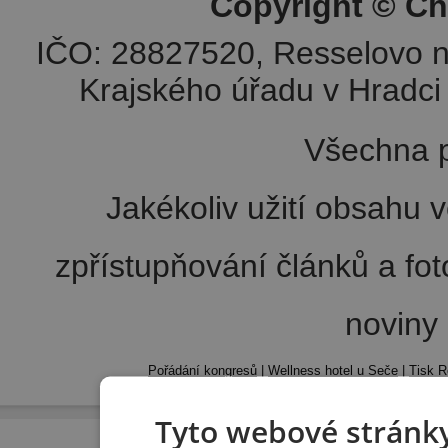
Copyright © Ch
IČO: 28827520, Resselovo n
Krajského úřadu v Hradci 
Všechna p
Jakékoliv užití obsahu v
zpřístupňování článků a fo
noviny
Pořádání kongresů
|
Wellness hotel u Seče
|
Tisk R
Tyto webové stránky