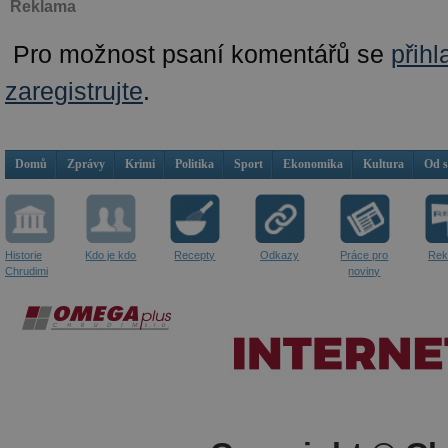
Reklama
Pro možnost psaní komentářů se
přihl
zaregistrujte
.
Domů
Zprávy
Krimi
Politika
Sport
Ekonomika
Kultura
Od 
Historie
Kdo je kdo
Recepty
Odkazy
Práce pro
Rek
Chrudimi
noviny