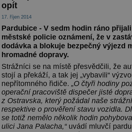
opít
17. říjen 2014
Pardubice - V sedm hodin ráno přijali
městské policie oznámení, že v zastá
dodávka a blokuje bezpečný výjezd 
hromadné dopravy.
Strážníci se na místě přesvědčili, že a
stojí a překáží, a tak jej „vybavili“ výzv
nepřítomného řidiče.
„O čtyři hodiny poz
operační pracoviště dispečer jisté dopr
z Ostravska, který požádal naše strážní
respektive o prověření stavu vozidla. 
se totiž nemělo několik hodin pohybovat
ulici Jana Palacha,“
uvádí mluvčí pard