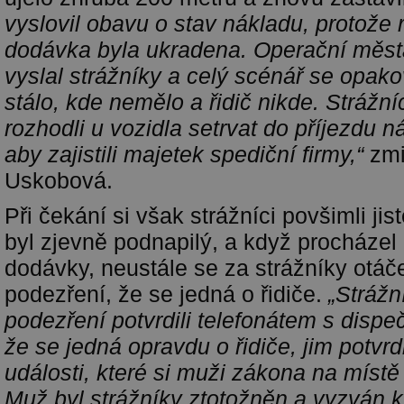
vyslovil obavu o stav nákladu, protože r
dodávka byla ukradena. Operační měst
vyslal strážníky a celý scénář se opako
stálo, kde nemělo a řidič nikde. Strážní
rozhodli u vozidla setrvat do příjezdu n
aby zajistili majetek spediční firmy,“
zmi
Uskobová.
Při čekání si však strážníci povšimli ji
byl zjevně podnapilý, a když procháze
dodávky, neustále se za strážníky otáčel
podezření, že se jedná o řidiče.
„Strážn
podezření potvrdili telefonátem s dispe
že se jedná opravdu o řidiče, jim potvrdi
události, které si muži zákona na místě zji
Muž byl strážníky ztotožněn a vyzván k