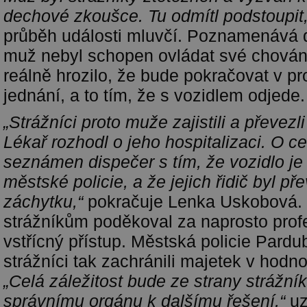
dechové zkoušce. Tu odmítl podstoupit
průběh události mluvčí. Poznamenává d
muž nebyl schopen ovládat své chování
reálně hrozilo, že bude pokračovat v pr
jednání, a to tím, že s vozidlem odjede.
„Strážníci proto muže zajistili a převezl
Lékař rozhodl o jeho hospitalizaci. O cel
seznámen dispečer s tím, že vozidlo je
městské policie, a že jejich řidič byl p
záchytku,“
pokračuje Lenka Uskobová. 
strážníkům poděkoval za naprosto profe
vstřícný přístup. Městská policie Pardub
strážníci tak zachránili majetek v hodno
„Celá záležitost bude ze strany strážn
správnímu orgánu k dalšímu řešení,“
uz