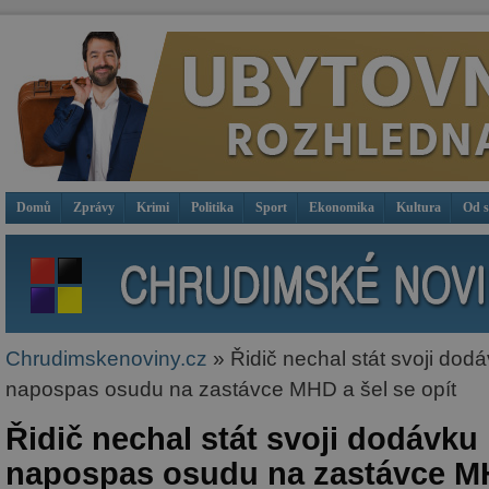
Domů
Zprávy
Krimi
Politika
Sport
Ekonomika
Kultura
Od 
Chrudimskenoviny.cz
» Řidič nechal stát svoji dod
napospas osudu na zastávce MHD a šel se opít
Řidič nechal stát svoji dodávku
napospas osudu na zastávce MH