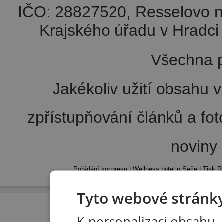
IČO: 28827520, Resselovo n
Krajského úřadu v Hradci 
Všechna p
Jakékoliv užití obsahu v
zpřístupňování článků a fo
noviny
Pořádání kongresů
|
Wellness hotel u Seče
|
Tisk R
Tyto webové stránky
K personalizaci obsahu,