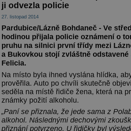
ji odvezla policie
27. listopad 2014
Pardubice/Lázně Bohdaneč - Ve střed
hodinou přijala policie oznámení o to
pruhu na silnici první třídy mezi Lá
a Bukovkou stojí zvláštně odstavené
Felicia.
Na místo byla ihned vyslána hlídka, ab
prověřila. Auto po chvíli skutečně objev
seděla na místě řidiče žena, která na pr
známky požití alkoholu.
„Paní se přiznala, že jede sama z Polab
alkohol. Následnými dechovými zkouška
přiznání potvrzeno. U řidičky byl výsl