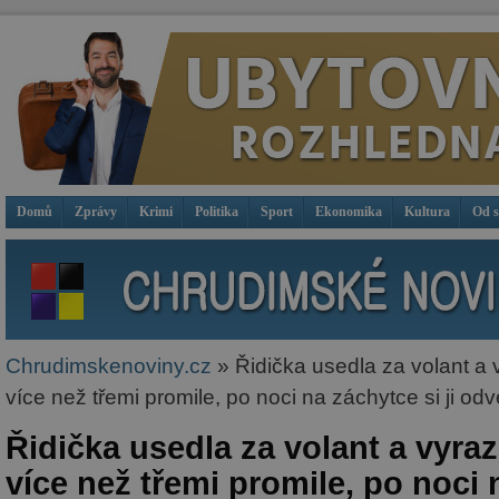
Domů
Zprávy
Krimi
Politika
Sport
Ekonomika
Kultura
Od 
Chrudimskenoviny.cz
» Řidička usedla za volant a vy
více než třemi promile, po noci na záchytce si ji odv
Řidička usedla za volant a vyrazi
více než třemi promile, po noci 