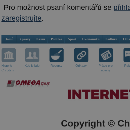
Pro možnost psaní komentářů se
přihl
zaregistrujte
.
Domů
Zprávy
Krimi
Politika
Sport
Ekonomika
Kultura
Od 
Historie
Kdo je kdo
Recepty
Odkazy
Práce pro
Rek
Chrudimi
noviny
Copyright © Ch