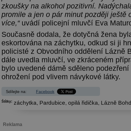
zkoušky na alkohol pozitivní. Nadýchal
promile a jen o pár minut později ještě o
více,“
uvádí policejní mluvčí Eva Matur
Současně dodala, že dotyčná žena byla
eskortována na záchytku, odkud si ji h
policisté z Obvodního oddělení Lázně 
dále uvedla mluvčí, ve zkráceném příp
bylo uvedené dámě sděleno podezření z
ohrožení pod vlivem návykové látky.
Sdílejte na:
Facebook
Štítky:
záchytka,
Pardubice,
opilá řidička,
Lázně Bohd
Reklama