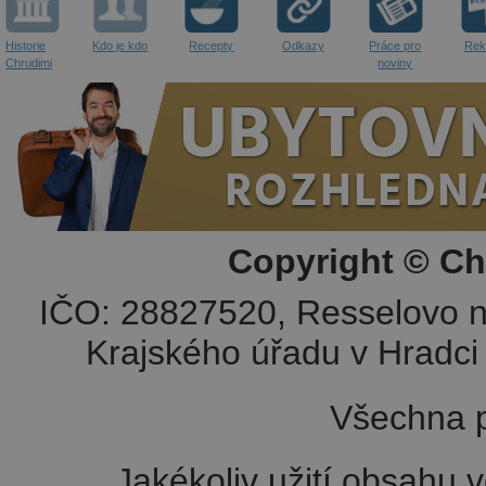
Historie
Kdo je kdo
Recepty
Odkazy
Práce pro
Rek
Chrudimi
noviny
Copyright © Ch
IČO: 28827520, Resselovo n
Krajského úřadu v Hradci 
Všechna p
Jakékoliv užití obsahu v