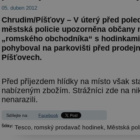
05. duben 2012
Chrudim/Píšťovy – V úterý před pol
městská policie upozorněna občany 
„romského obchodníka“ s hodinkami,
pohyboval na parkovišti před prodej
Píšťovech.
Před příjezdem hlídky na místo však sta
nabízeným zbožím. Strážníci zde na n
nenarazili.
Sdílejte na:
Facebook
Štítky:
Tesco,
romský prodavač hodinek,
Městská pol