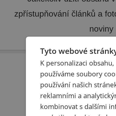
zpřístupňování článků a fo
noviny
Pořádání kongresů
|
Wellness hotel u Seče
|
Tisk R
Tyto webové stránky
K personalizaci obsahu,
používáme soubory coo
používání našich stránek
reklamními a analytický
kombinovat s dalšími in