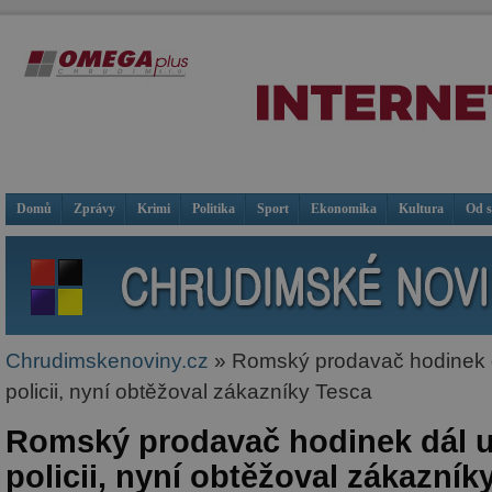
Domů
Zprávy
Krimi
Politika
Sport
Ekonomika
Kultura
Od 
Chrudimskenoviny.cz
» Romský prodavač hodinek 
policii, nyní obtěžoval zákazníky Tesca
Romský prodavač hodinek dál 
policii, nyní obtěžoval zákazník