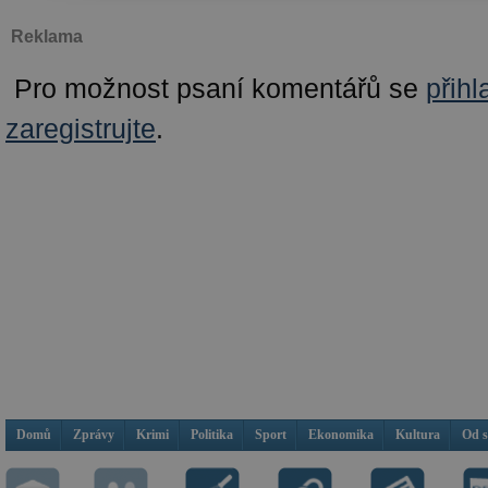
Reklama
Pro možnost psaní komentářů se
přihl
zaregistrujte
.
Domů
Zprávy
Krimi
Politika
Sport
Ekonomika
Kultura
Od 