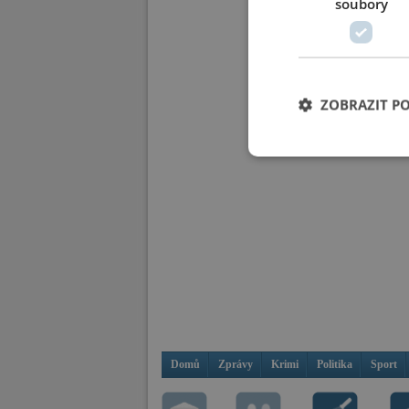
soubory
ZOBRAZIT P
Domů
Zprávy
Krimi
Politika
Sport