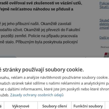
hradě ověřoval své zkušenosti ve vázání uzlů,
Polici
Skutči
Zřejmě nešťastnou náhodou se přidusil a
Skutečš
 jej jeho příbuzní našli. Okamžitě zavolali
elektr
zmizel
ařilo oživit. Okamžitě jej převezli do Fakultní
později zemřel. Policie na případu pracovala
Další 
esně stalo. Příbuzným byla poskytnuta policejní
Rekla
red
 stránky používají soubory cookie.
obsahu, reklam a analýze návštěvnosti používáme soubory cookie.
ašich stránek také sdílíme s našimi reklamními a analytickými par
 s dalšími informacemi, které jste jim poskytli nebo které shro
hlašte
nebo
zaregistrujte
.
služeb.
Zásady ochrany osobních údajů
é
Výkonové
Soubory cílení
Funkční soubory