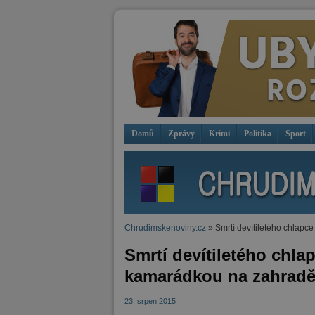
Domů
Zprávy
Krimi
Politika
Sport
Chrudimskenoviny.cz
» Smrtí devítiletého chlapc
Smrtí devítiletého chla
kamarádkou na zahradě
23. srpen 2015