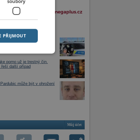
soubory
í články v rubrice
E PŘIJMOUT
jezdu vlaku zjistil, že má dítě
óně
ke porno už je trestný čin.
 řeší další případ
Pardubic může být v ohrožení
Můj účet