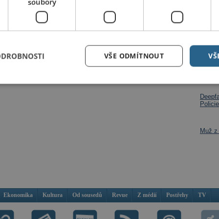
soubory
Dalš
ODROBNOSTI
VŠE ODMÍTNOUT
VŠ
Po roz
na per
Deepfa
Policie
Muž z 
Ekonomika
Kultura
Od sousedů
Revue
Z médií
Postřehy
TV