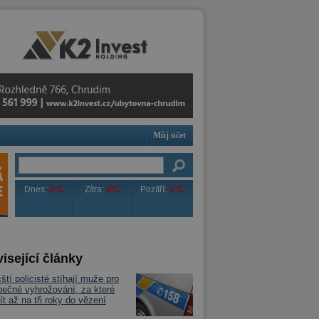
Můj účet
Dnes:
2°C
Zítra:
4°C
Pozítří:
3°C
isející články
ští policisté stíhají muže pro
ečné vyhrožování, za které
ít až na tři roky do vězení