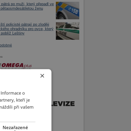
e pátrá po muži, který přepadl ve
 pětaosmdesátiletou ženu
tí policisté pátrají po zloději
ického ohradníku pro ovce, který
 poblíž Leštiny
podobné
ma
×
 Informace o
tnery, kteří je
máždili při vašem
Nezařazené