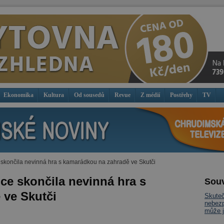
Ekonomika
Kultura
Od sousedů
Revue
Z médií
Postřehy
TV
e skončila nevinná hra s kamarádkou na zahradě ve Skutči
pce skončila nevinná hra s
Souv
 ve Skutči
Skuteč
nebezp
může j