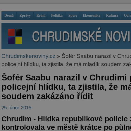
Domů
Zprávy
Krimi
Politika
Sport
Ekonomika
Kultura
Od 
Chrudimskenoviny.cz
» Šofér Saabu narazil v Chrud
policejní hlídku, ta zjistila, že má mladík soudem za
Šofér Saabu narazil v Chrudimi 
policejní hlídku, ta zjistila, že 
soudem zakázáno řídit
25. únor 2015
Chrudim - Hlídka republikové policie 
kontrolovala ve městě krátce po půlno