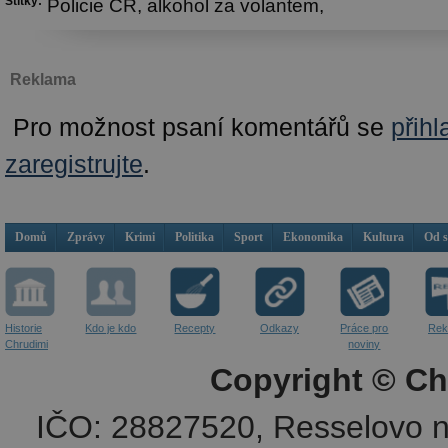
Štítky:
Policie ČR,
alkohol za volantem,
Reklama
Pro možnost psaní komentářů se
přihl
zaregistrujte
.
Domů
Zprávy
Krimi
Politika
Sport
Ekonomika
Kultura
Od 
Historie
Kdo je kdo
Recepty
Odkazy
Práce pro
Rek
Chrudimi
noviny
Copyright © Ch
IČO: 28827520, Resselovo n