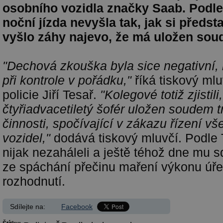
osobního vozidla značky Saab. Podl
noční jízda nevyšla tak, jak si předst
vyšlo záhy najevo, že má uložen soud
"Dechová zkouška byla sice negativní, 
při kontrole v pořádku,"
říká tiskový ml
policie Jiří Tesař.
"Kolegové totiž zjistil
čtyřiadvacetiletý šofér uložen soudem 
činnosti, spočívající v zákazu řízení v
vozidel,"
dodává tiskový mluvčí. Podle T
nijak nezaháleli a ještě téhož dne mu sd
ze spáchání přečinu maření výkonu úř
rozhodnutí.
Sdílejte na:
Facebook