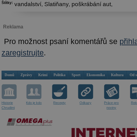
Štítky:
vandalství,
Slatiňany,
poškrábání aut,
Reklama
Pro možnost psaní komentářů se
přihl
zaregistrujte
.
Domů
Zprávy
Krimi
Politika
Sport
Ekonomika
Kultura
Od 
Historie
Kdo je kdo
Recepty
Odkazy
Práce pro
Rek
Chrudimi
noviny