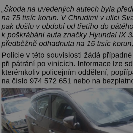
„Škoda na uvedených autech byla před
na 75 tisíc korun. V Chrudimi v ulici S
pak došlo v období od třetího do pátéh
k poškrábání auta značky Hyundai IX 3
předběžně odhadnuta na 15 tisíc korun,
Policie v této souvislosti žádá případ
při pátrání po vinících. Informace lze s
kterémkoliv policejním oddělení, popříp
na číslo 974 572 651 nebo na bezplatno