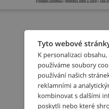
Pořádání kongresů
|
Wellness hotel u Seče
|
Tisk R
Tyto webové stránky
K personalizaci obsahu,
používáme soubory coo
používání našich stránek
reklamními a analytický
kombinovat s dalšími in
poskytli nebo které shr