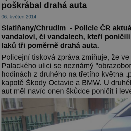
poškrábal drahá auta
06. květen 2014
Slatiňany/Chrudim - Policie ČR aktuá
vandalovi, či vandalech, kteří poniči
laků tři poměrně drahá auta.
Policejní tisková zpráva zmiňuje, že ve
Palackého ulici se neznámý "obrazobor
hodinách z druhého na třetího května „
kapotě Škody Octavie a BMW. U druhé
aut měl navíc onen škůdce poničit i lev