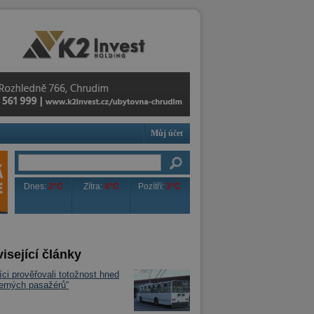
Můj účet
Dnes:
2°C
Zítra:
4°C
Pozítří:
3°C
isející články
íci prověřovali totožnost hned
černých pasažérů“