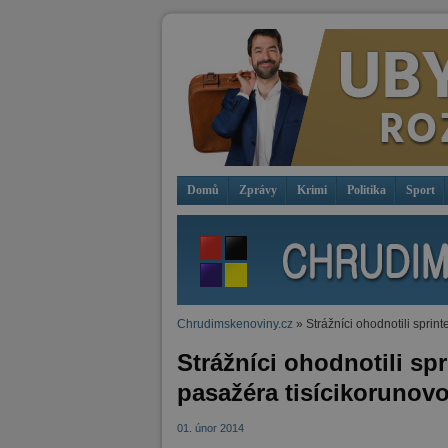
Domů
Zprávy
Krimi
Politika
Sport
Chrudimskenoviny.cz
» Strážníci ohodnotili sprin
Strážníci ohodnotili sp
pasažéra tisícikorunov
01. únor 2014