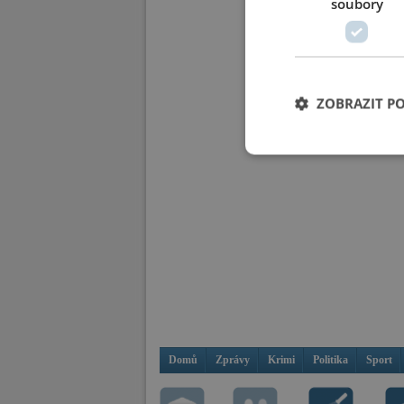
soubory
ZOBRAZIT P
Domů
Zprávy
Krimi
Politika
Sport