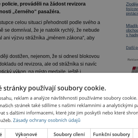
 policie, prováděli na žádost revizora
Zloděj
tisíco
nosti „černého“ pasažéra.
pistác
tupce celou situaci přehodnotil podle svého a
Mladík
ě se domníval, že je natolik rychlý, že nebude
obchod
s hadr
l ani výzvu strážníka „jménem zákona“, aby
Další 
zději dostižen, nejenom, že si odnesl blokovou
Rekla
dokladu od revizora, ale od strážníka si navíc
etický výkon, na místo medaile, ještě i
ciálně oceněno neuposlechnutí výzvy úřední osoby.
 stránky používají soubory cookie.
Milan Kosina
obsahu, reklam a analýze návštěvnosti používáme soubory cookie.
ašich stránek také sdílíme s našimi reklamními a analytickými par
ažér,
 s dalšími informacemi, které jste jim poskytli nebo které shro
služeb.
Zásady ochrany osobních údajů
é
Výkonové
Soubory cílení
Funkční soubory
hlašte
nebo
zaregistrujte
.