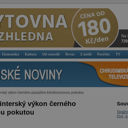
Ekonomika
Kultura
Od sousedů
Revue
Z médií
Postřehy
TV
terský výkon černého pasažéra tisícikorunovou pokutou
rinterský výkon černého
Souv
ou pokutou
Strážn
čtyř „