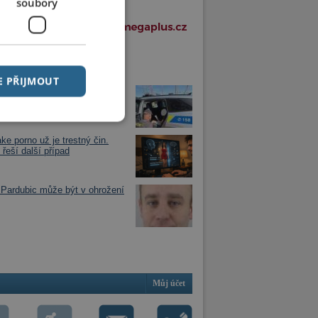
soubory
í články v rubrice
E PŘIJMOUT
jezdu vlaku zjistil, že má dítě
óně
ke porno už je trestný čin.
 řeší další případ
Pardubic může být v ohrožení
Můj účet