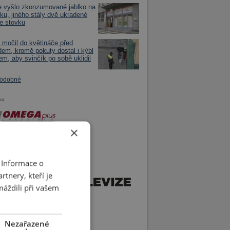
e vyšlo zkonzumované jablko na
vku, jiného stály dvě ukradené
ie stovku
 močil do květináče před
em, kromě pokuty dostal i kýbl
em, aby svinčík po sobě uklidil
podobné
ma
×
 Informace o
tnery, kteří je
máždili při vašem
Nezařazené