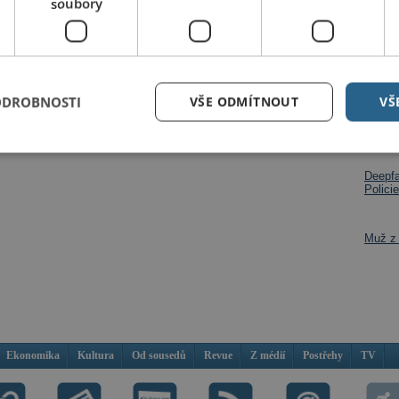
soubory
Dalš
ODROBNOSTI
VŠE ODMÍTNOUT
VŠ
Po roz
na per
Deepfa
Policie
Muž z 
Ekonomika
Kultura
Od sousedů
Revue
Z médií
Postřehy
TV