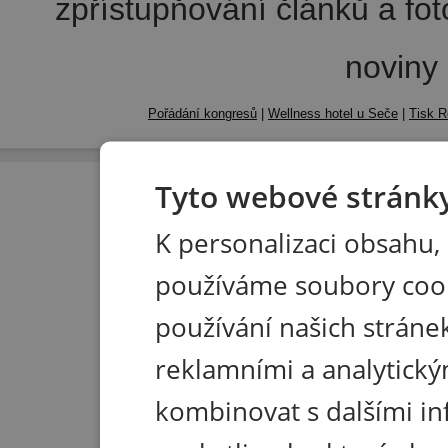
zpřístupňování článků a fo
noviny
Pořádání kongresů
|
Wellness hotel u Seče
|
Tisk R
Tyto webové stránky
K personalizaci obsahu,
používáme soubory coo
používání našich stránek
reklamními a analytický
kombinovat s dalšími in