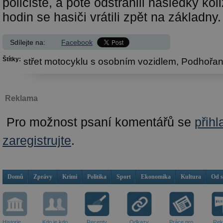
policisté, a poté odstranili následky kol
hodin se hasiči vrátili zpět na základny.
Sdílejte na:
Facebook
Štítky:
střet motocyklu s osobním vozidlem,
Podhořan
Reklama
Pro možnost psaní komentářů se
přihl
zaregistrujte
.
Domů
Zprávy
Krimi
Politika
Sport
Ekonomika
Kultura
Od 
Historie
Kdo je kdo
Recepty
Odkazy
Práce pro
Rek