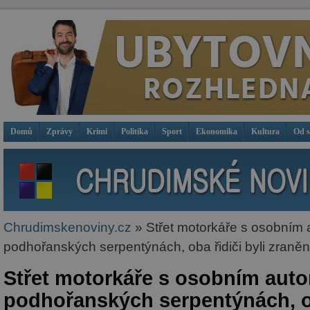
Domů
Zprávy
Krimi
Politika
Sport
Ekonomika
Kultura
Od 
Chrudimskenoviny.cz
» Střet motorkáře s osobním
podhořanských serpentýnách, oba řidiči byli zraněn
Střet motorkáře s osobním aut
podhořanských serpentýnách, ob