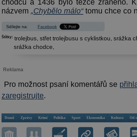
chodců a 1436 bylo těžce zraněno.
názvem
„Chybělo málo“
tomu chce co ne
Sdílejte na:
Facebook
Štítky:
trolejbus,
střet trolejbusu s cyklistkou,
srážka c
srážka chodce,
Reklama
Pro možnost psaní komentářů se
přihl
zaregistrujte
.
Domů
Zprávy
Krimi
Politika
Sport
Ekonomika
Kultura
Od 