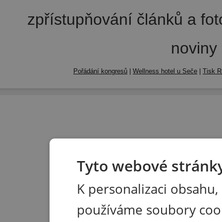
zpřístupňování článků a fo
noviny
Pořádání kongresů
|
Wellness hotel u Seče
|
Tisk R
Tyto webové stránky
K personalizaci obsahu,
používáme soubory coo