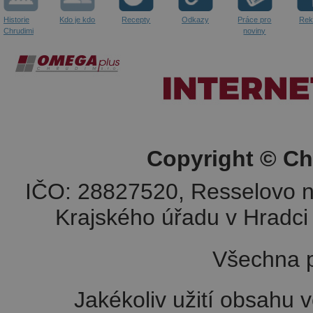
Historie
Kdo je kdo
Recepty
Odkazy
Práce pro
Rek
Chrudimi
noviny
Copyright © Ch
IČO: 28827520, Resselovo n
Krajského úřadu v Hradci 
Všechna p
Jakékoliv užití obsahu v