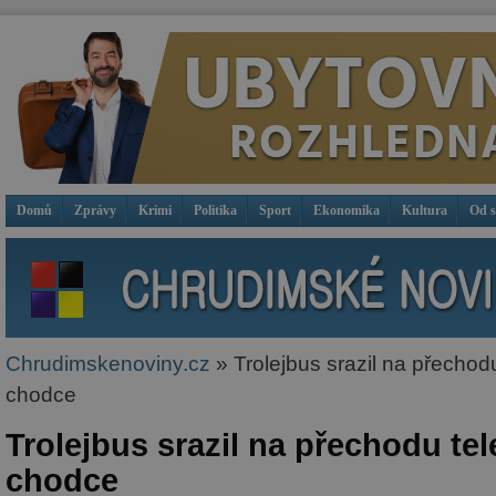
Domů
Zprávy
Krimi
Politika
Sport
Ekonomika
Kultura
Od 
Chrudimskenoviny.cz
» Trolejbus srazil na přechodu
chodce
Trolejbus srazil na přechodu tel
chodce