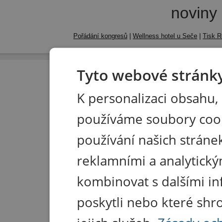
noviny
Pořádání kongresů
|
Wellness hotel u Seče
|
Tisk R
Tyto webové stránky
K personalizaci obsahu,
používáme soubory coo
používání našich stránek
reklamními a analytický
kombinovat s dalšími in
poskytli nebo které shr