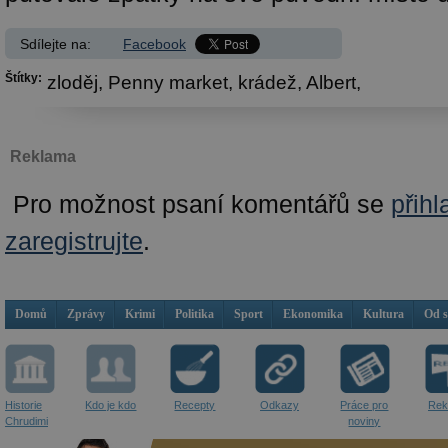
Sdílejte na:
Facebook
Štítky:
zloděj,
Penny market,
krádež,
Albert,
Reklama
Pro možnost psaní komentářů se
přihl
zaregistrujte
.
Domů
Zprávy
Krimi
Politika
Sport
Ekonomika
Kultura
Od 
Historie
Kdo je kdo
Recepty
Odkazy
Práce pro
Rek
Chrudimi
noviny