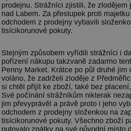
prodejnu. Strážníci zjistili, že zlodějem
nad Labem. Za přestupek proti majetku
odchodem z prodejny vybavili složenko
tisícikorunové pokuty.
Stejným způsobem vyřídili strážníci i d
pořízení nákupu takzvaně zadarmo tent
Penny Market. Krátce po půl druhé jim
voláno, že zadrželi zloděje z Předměři
si chtěl přijít ke zboží, také bez placen
Své počínání strážníkům nikterak nezap
jim převyprávěl a právě proto i jeho vyb
odchodem z prodejny složenkou na zap
tisícikorunové pokuty. Všechno zboží
putovalo zpátky na své původní místo d