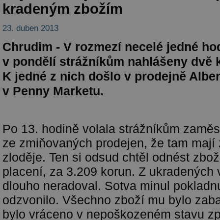
kradeným zbožím
23. duben 2013
Chrudim - V rozmezí necelé jedné ho
v pondělí strážníkům nahlášeny dvě 
K jedné z nich došlo v prodejně Alber
v Penny Marketu.
Po 13. hodině volala strážníkům zaměs
ze zmiňovaných prodejen, že tam mají
zloděje. Ten si odsud chtěl odnést zbo
placení, za 3.209 korun. Z ukradených v
dlouho neradoval. Sotva minul pokladnu
odzvonilo. Všechno zboží mu bylo zab
bylo vráceno v nepoškozeném stavu zp