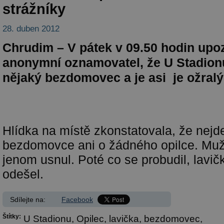
strážníky
28. duben 2012
Chrudim – V pátek v 09.50 hodin upoz
anonymní oznamovatel, že U Stadionu
nějaký bezdomovec a je asi je ožralý
Hlídka na místě zkonstatovala, že nejde
bezdomovce ani o žádného opilce. Muž
jenom usnul. Poté co se probudil, lavičk
odešel.
Sdílejte na:
Facebook
Štítky:
U Stadionu,
Opilec,
lavička,
bezdomovec,