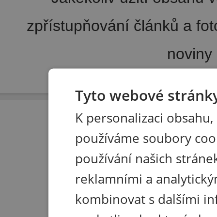
zpřístupňování článků a fo
noviny
Pořádání kongresů
|
Wellness hotel u Seče
|
Tisk R
Tyto webové stránky
K personalizaci obsahu,
používáme soubory coo
používání našich stránek
reklamními a analytický
kombinovat s dalšími in