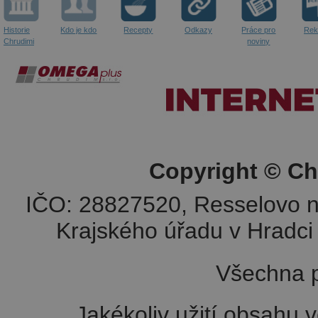
Historie
Kdo je kdo
Recepty
Odkazy
Práce pro
Rek
Chrudimi
noviny
Copyright © Ch
IČO: 28827520, Resselovo n
Krajského úřadu v Hradci 
Všechna p
Jakékoliv užití obsahu v