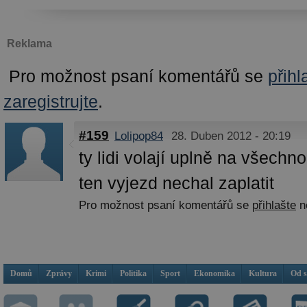
Reklama
Pro možnost psaní komentářů se
přihl
zaregistrujte
.
#159
Lolipop84
28. Duben 2012 - 20:19
ty lidi volají uplně na všechno.
ten vyjezd nechal zaplatit
Pro možnost psaní komentářů se
přihlašte
n
Domů
Zprávy
Krimi
Politika
Sport
Ekonomika
Kultura
Od 