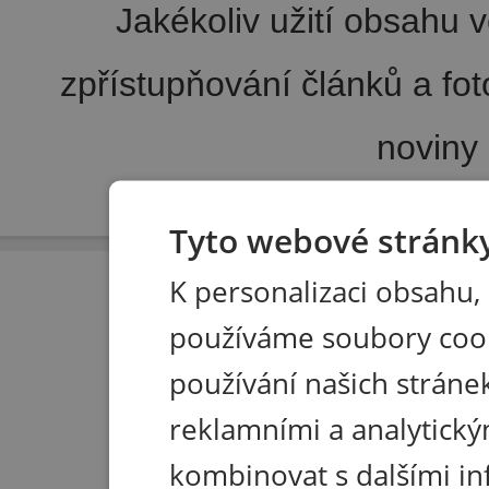
Jakékoliv užití obsahu v
zpřístupňování článků a fo
noviny
Pořádání kongresů
|
Wellness hotel u Seče
|
Tisk R
Tyto webové stránky
K personalizaci obsahu,
používáme soubory coo
používání našich stránek
reklamními a analytický
kombinovat s dalšími in