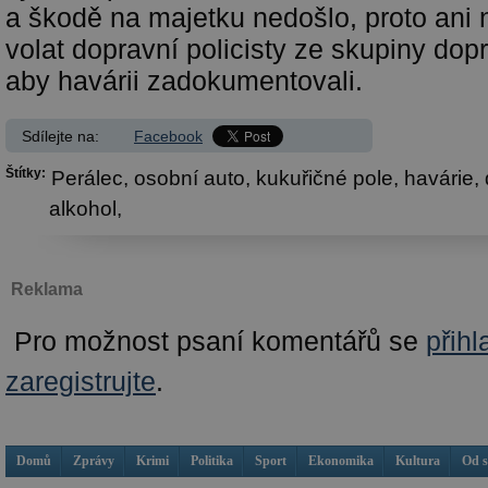
a škodě na majetku nedošlo, proto ani 
volat dopravní policisty ze skupiny dop
aby havárii zadokumentovali.
Sdílejte na:
Facebook
Štítky:
Perálec,
osobní auto,
kukuřičné pole,
havárie,
alkohol,
Reklama
Pro možnost psaní komentářů se
přihl
zaregistrujte
.
Domů
Zprávy
Krimi
Politika
Sport
Ekonomika
Kultura
Od 