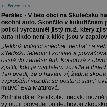
19. červen 2015
Perálec - V této obci na Skutečsku h
osobní auto. Skončilo v kukuřičném p
policii vyrozuměl jistý muž, který zjist
auta nikdo není a klíče jsou v zapalov
„
Jelikož volající spěchal, nechal na s
středisku telefonní kontakt a pokračova
cestě do zaměstnání. Kolegové z obvo
zjistili, kdo je majitelem vozidla a ihned
Ten uvedl, že o havárii ví, žádná škoda
vyproštění vozidla se postará sám,“
uvá
mluvčí Eva Maturová.
Zmínila dále, že alkohol nebylo možné 
vyloučit provedenou dechovou zkouško