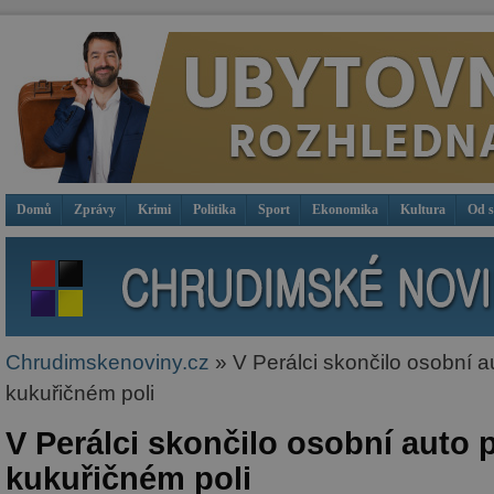
Domů
Zprávy
Krimi
Politika
Sport
Ekonomika
Kultura
Od 
Chrudimskenoviny.cz
» V Perálci skončilo osobní au
kukuřičném poli
V Perálci skončilo osobní auto p
kukuřičném poli