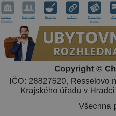
Historie
Kdo je kdo
Recepty
Odkazy
Práce pro
Rek
Chrudimi
noviny
Copyright © Ch
IČO: 28827520, Resselovo n
Krajského úřadu v Hradci 
Všechna p