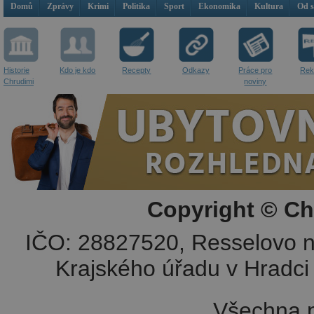
Domů
Zprávy
Krimi
Politika
Sport
Ekonomika
Kultura
Od 
Historie
Kdo je kdo
Recepty
Odkazy
Práce pro
Rek
Chrudimi
noviny
Copyright © Ch
IČO: 28827520, Resselovo n
Krajského úřadu v Hradci 
Všechna p