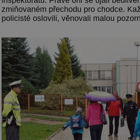
inspektorátu. Právě oni se ujali bedliv
zmiňovaném přechodu pro chodce. Ka
policisté oslovili, věnovali malou pozor