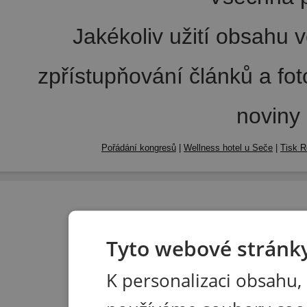
Jakékoliv užití obsahu v
zpřístupňování článků a fo
noviny
Pořádání kongresů
|
Wellness hotel u Seče
|
Tisk R
Tyto webové stránky
K personalizaci obsahu,