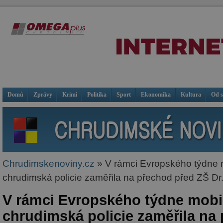
Domů
Zprávy
Krimi
Politika
Sport
Ekonomika
Kultura
Od 
Chrudimskenoviny.cz
» V rámci Evropského týdne m
chrudimská policie zaměřila na přechod před ZŠ Dr
V rámci Evropského týdne mobil
chrudimská policie zaměřila na