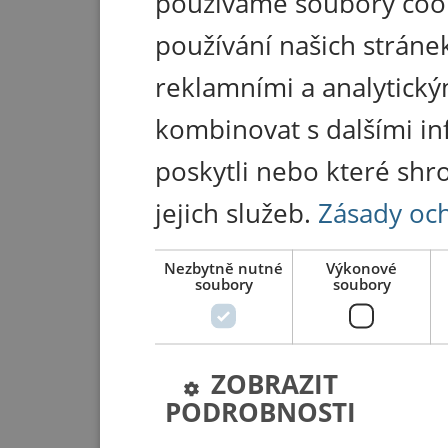
používáme soubory coo
používání našich stránek
reklamními a analytický
kombinovat s dalšími in
poskytli nebo které shr
jejich služeb.
Zásady oc
Nezbytně nutné
Výkonové
soubory
soubory
ZOBRAZIT
PODROBNOSTI