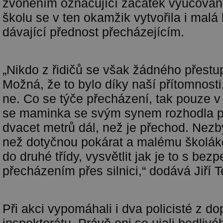
zvoněním označující začátek vyučování.
školu se v ten okamžik vytvořila i malá
dávající přednost přecházejícím.
„Nikdo z řidičů se však žádného přestu
Možná, že to bylo díky naší přítomnosti
ne. Co se týče přecházení, tak pouze 
se maminka se svým synem rozhodla př
dvacet metrů dál, než je přechod. Nezby
než dotyčnou pokárat a malému školák
do druhé třídy, vysvětlit jak je to s be
přecházením přes silnici,“ dodává Jiří T
Při akci vypomáhali i dva policisté z d