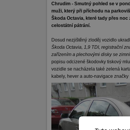
Chrudim - Smutný pohled se v ponděl
muži, který při příchodu na parkovi
Škoda Octavia, které tady přes noc 
celostátní pátrání.
Dosud nezjištěný zloděj vozidlo ukrad
Škoda Octavia, 1,9 TDI, registrační z
zařízením a plechovými disky se zimn
popisu odcizené škodovky tiskový mluv
vozidle se nacházela také zelená karta 
kabely, hever a auto-navigace značky