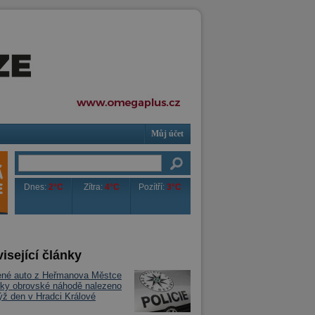
Můj účet
Dnes:
2°C
Zítra:
4°C
Pozítří:
3°C
isející články
ené auto z Heřmanova Městce
íky obrovské náhodě nalezeno
týž den v Hradci Králové