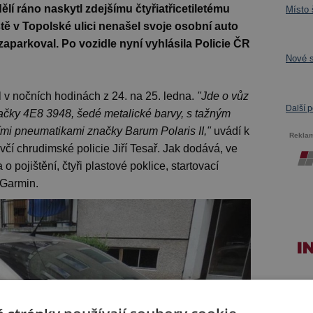
í ráno naskytl zdejšímu čtyřiatřicetiletému
Místo 
ště v Topolské ulici nenašel svoje osobní auto
zaparkoval. Po vozidle nyní vyhlásila Policie ČR
Nové s
l v nočních hodinách z 24. na 25. ledna.
"Jde o vůz
Další 
načky 4E8 3948, šedé metalické barvy, s tažným
ími pneumatikami značky Barum Polaris II,"
uvádí k
Rekla
čí chrudimské policie Jiří Tesař. Jak dodává, ve
o pojištění, čtyři plastové poklice, startovací
 Garmin.