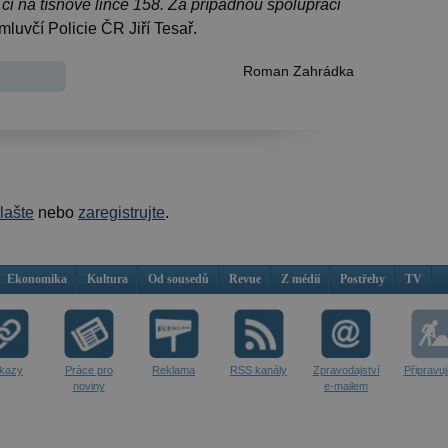
 či na tísňové lince 158. Za případnou spolupráci
luvčí Policie ČR Jiří Tesař.
Roman Zahrádka
hlašte
nebo
zaregistrujte
.
Ekonomika
Kultura
Od sousedů
Revue
Z médií
Postřehy
TV
kazy
Práce pro
Reklama
RSS kanály
Zpravodajství
Připravu
noviny
e-mailem