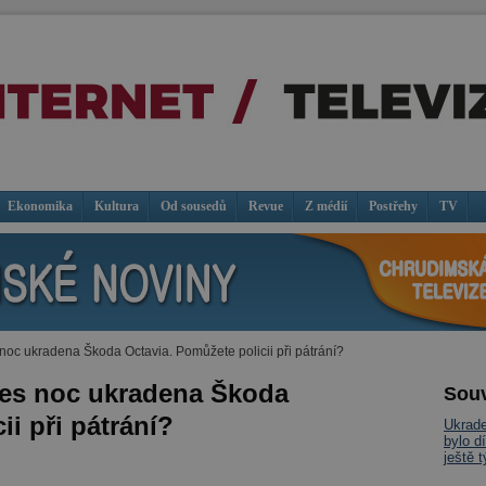
Ekonomika
Kultura
Od sousedů
Revue
Z médií
Postřehy
TV
 noc ukradena Škoda Octavia. Pomůžete policii při pátrání?
přes noc ukradena Škoda
Souv
ii při pátrání?
Ukrad
bylo d
ještě 