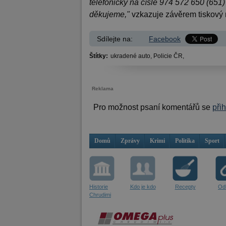
telefonicky na čísle 974 572 650 (651)
děkujeme,"
vzkazuje závěrem tiskový m
Sdílejte na:
Facebook
Štítky:
ukradené auto,
Policie ČR,
Reklama
Pro možnost psaní komentářů se
při
Domů
Zprávy
Krimi
Politika
Sport
Historie
Kdo je kdo
Recepty
Od
Chrudimi