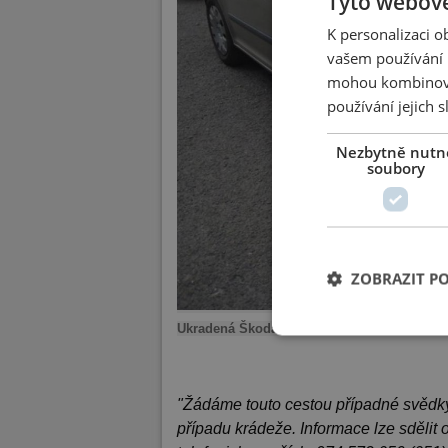
Tyto webové
K personalizaci 
vašem používání n
mohou kombinovat
používání jejich 
Nezbytně nutn
soubory
ZOBRAZIT P
Ukradená Škoda Octavia na snímku stála nap
"Žádáme touto cestou případné svědky
případu krádeže. Informace lze sdělit 