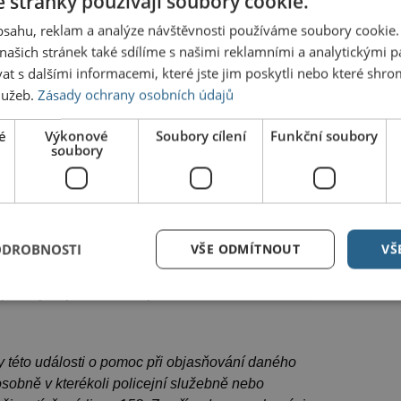
 stránky používají soubory cookie.
obsahu, reklam a analýze návštěvnosti používáme soubory cookie.
ašich stránek také sdílíme s našimi reklamními a analytickými par
 s dalšími informacemi, které jste jim poskytli nebo které shro
Dalš
služeb.
Zásady ochrany osobních údajů
Po roz
na per
é
Výkonové
Soubory cílení
Funkční soubory
soubory
Deepfa
Policie
Muž z 
ODROBNOSTI
VŠE ODMÍTNOUT
VŠ
osledy na parkovišti v Topolské ulici. Foto: Policie ČR
 této události o pomoc při objasňování daného
osobně v kterékoli policejní služebně nebo