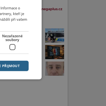
 Informace o
tnery, kteří je
máždili při vašem
í články v rubrice
jezdu vlaku zjistil, že má dítě
óně
Nezařazené
soubory
ke porno už je trestný čin.
 řeší další případ
Pardubic může být v ohrožení
E PŘIJMOUT