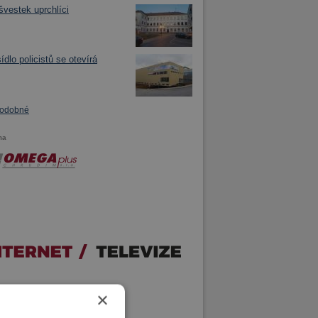
švestek uprchlíci
ídlo policistů se otevírá
podobné
ma
×