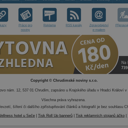
kazy
Práce pro
Reklama
RSS kanály
Zpravodajství
Připravu
noviny
e-mailem
Copyright © Chrudimské noviny s.r.o.
vo nám. 12, 537 01 Chrudim, zapsáno u Krajského úřadu v Hradci Královí v 
Všechna práva vyhrazena.
evzetí, šíření či dalšího zpřístupňování článků a fotografií je bez souhlasu
ellness hotel u Seče
|
Tisk Roll Up bannerů
|
Tisk reklamních stojanů áčko
|