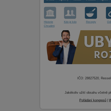
Historie
Kdo je kdo
Recepty
Od
Chrudimi
IČO: 28827520, Resselo
Jakékoliv užití obsahu včetně př
Pořádání kongresů
|
W