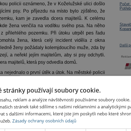
kou policii oznámeno, že v Koželužské ulici došlo
Počet 
Potřeb
cími psy. Po příjezdu na místo bylo zjištěno, že
ozemku, kam je zavedla dcera majitelů. K celému
Staveb
, kde žena venčila na vodítku svého psa. Na něho
Kopani
li z přilehlého pozemku. Při útoku utrpěl pes řadu
omohla žena, která celý incident viděla z okna
Další 
ledně ženy požádaly kolemjdoucího muže, zda by
jí, a neřekl jejím majitelům, aby si psy odchytli.
Rekla
cera majitelů, která psy odvedla domů.
a nejednalo o první útěk a útok. Na městské policii
odobných událostí. První případy byly s majiteli
kuta byla v řádu několika tisíc korun. I to však
 stránky používají soubory cookie.
dále. Městská policie tedy upustila od ukládání
obsahu, reklam a analýze návštěvnosti používáme soubory cookie.
ly vždy zadokumentovány a předány k řešení věcně
ašich stránek také sdílíme s našimi reklamními a analytickými par
. O těchto nebezpečných událostech byla rovněž
 s dalšími informacemi, které jste jim poskytli nebo které shro
ráva, kterou jsme opakovaně žádali o provedení
služeb.
Zásady ochrany osobních údajů
které by vedly k vyřešení situace.