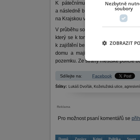
Nezbytně nutn
K pátečnímu útoku mohu uvést, že
soubory
a následně bude předán k řešení ke s
na Krajskou veterinární správu, kde o
V průběhu sobotního dopoledne a poté 
který se k tomuto problému staví velm
ZOBRAZIT P
k zajištění bezpečnosti občanů. I pro
domu a majiteli psů, při které byl 
pozemku. Ze strany městské policie bud
Sdílejte na:
Facebook
Štítky:
Lukáš Dvořák,
Koželužská ulice,
agresivní
Reklama
Pro možnost psaní komentářů se
při
Domů
Zprávy
Krimi
Politika
Sport