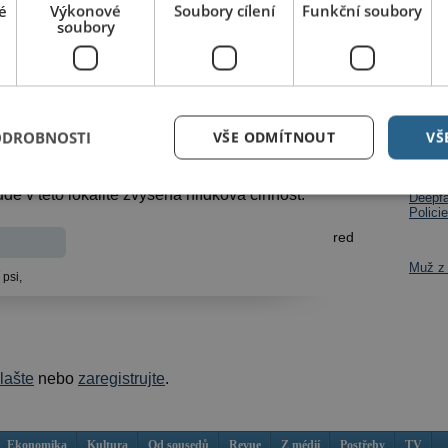
é
Výkonové
Soubory cílení
Funkční soubory
 i tentokrát byl případ řádně zadokumentován
soubory
právnímu řízení. Zároveň byl sepsán další podnět
pětovně žádáme o kontrolu chovu těchto psů.
i večer jsem celou situaci řešil s panem starostou,
Dalš
i aktivně. Snažíme se najít řešení, které by vedlo
Po roz
ODROBNOSTI
VŠE ODMÍTNOUT
VŠ
na per
to se uskutečnila schůzka pana starosty s majitelem
dán příslib budoucích stavebních úprav oplocení
e v této lokalitě zvýšena hlídková činnost.
Deepfa
Policie
red
Muž z 
 psi,
hlašte
nebo
zaregistrujte
.
Ekonomika
Kultura
Od sousedů
Revue
Z médií
Postřehy
TV