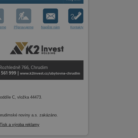
jeme
Připravujeme
Napište nám
Kontakty
oddíle C, vložka 44473.
 Chrudimské noviny a.s. zakázáno.
Tisk a výroba reklamy