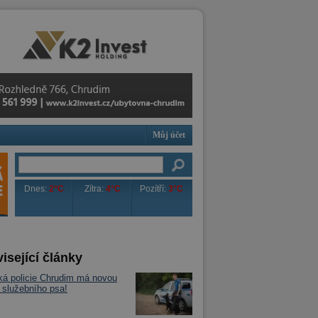
Můj účet
Dnes:
2°C
Zítra:
4°C
Pozítří:
3°C
isející články
á policie Chrudim má novou
: služebního psa!