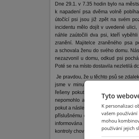
Dne 29.1. v 7.35 hodin bylo na městs
k napadení psa dvěma volně pobíhají
útočící psi jsou již zpět na svém p
incidentu mělo dojít v uvedené ulici
náhle zaútočili dva psi, kteří vyběh
zranění. Majitelce zraněného psa p
a schovala ženu do svého domu. Nás
nezazvonil u domu, odkud psi pocháze
Poté se na místo dostavila nezletilá d
Je pravdou, že u těchto psů se zdalek
jsme v minulosti evidovali několik p
řešeny pokutami, poslední uložená po
Tyto webové
nepomohlo a k útěkům docházelo i na
K personalizaci 
pokut a následné útěky těchto psů by
vašem používání n
příslušnému odboru městského úřadu
mohou kombinovat
informována Krajská veterinární sp
používání jejich 
kontroly chovu a případné další kroky, 