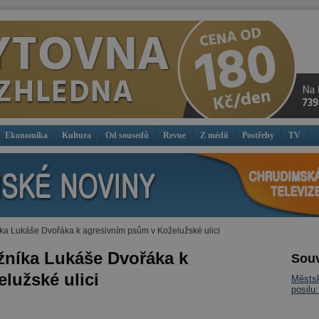
Ekonomika
Kultura
Od sousedů
Revue
Z médií
Postřehy
TV
íka Lukáše Dvořáka k agresivním psům v Koželužské ulici
ážníka Lukáše Dvořáka k
Souv
lužské ulici
Městsk
posilu