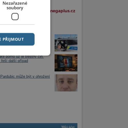
Nezařazené
soubory
í články v rubrice
jezdu vlaku zjistil, že má dítě
E PŘIJMOUT
óně
ke porno už je trestný čin.
 řeší další případ
Pardubic může být v ohrožení
Můj účet