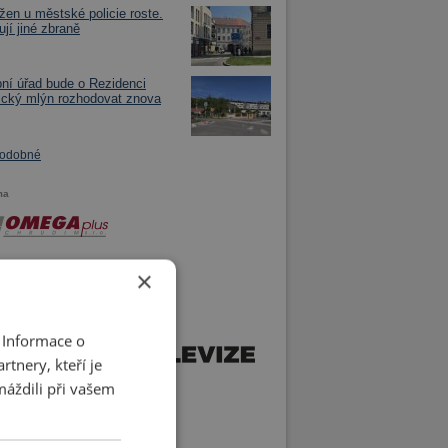
žen u městské policie roste.
ují jiné zbraně
ní úřad bude o Rezidenci
cký mlýn rozhodovat znova
podobné
ma
×
 Informace o
tnery, kteří je
máždili při vašem