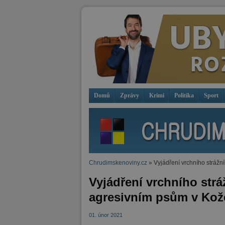
Domů
Zprávy
Krimi
Politika
Sport
Chrudimskenoviny.cz
» Vyjádření vrchního strážn
Vyjádření vrchního str
agresivním psům v Kože
01. únor 2021