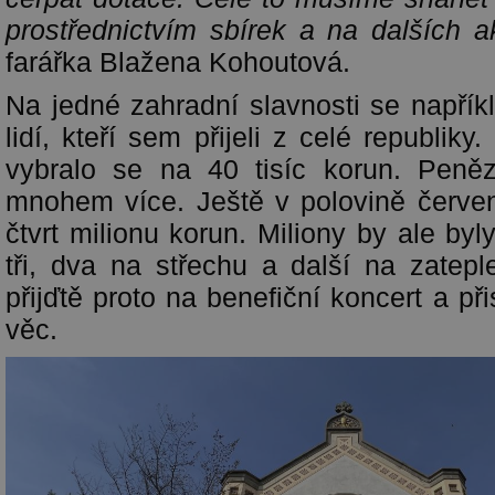
prostřednictvím sbírek a na dalších a
farářka Blažena Kohoutová.
Na jedné zahradní slavnosti se napřík
lidí, kteří sem přijeli z celé republiky
vybralo se na 40 tisíc korun. Peněz
mnohem více. Ještě v polovině červe
čtvrt milionu korun. Miliony by ale by
tři, dva na střechu a další na zatepl
přijďtě proto na benefiční koncert a př
věc.