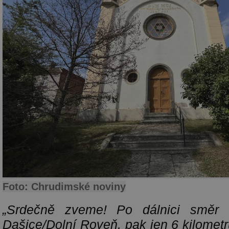
Foto: Chrudimské noviny
„Srdečně zveme! Po dálnici směr 
Dašice/Dolní Roveň, pak jen 6 kilomet