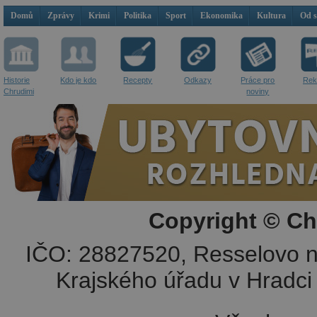
Domů
Zprávy
Krimi
Politika
Sport
Ekonomika
Kultura
Od 
Historie
Kdo je kdo
Recepty
Odkazy
Práce pro
Rek
Chrudimi
noviny
Copyright © Ch
IČO: 28827520, Resselovo n
Krajského úřadu v Hradci 