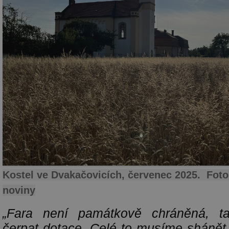
Kostel ve Dvakačovicích, červenec 2025. Fot
noviny
„Fara není památkově chráněná, 
čerpat dotace. Celé to musíme shánět