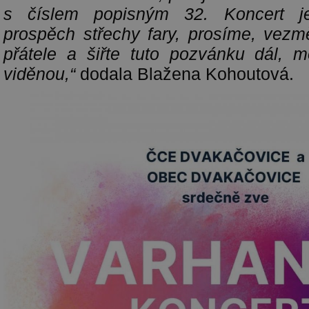
s číslem popisným 32. Koncert je
prospěch střechy fary, prosíme, vez
přátele a šiřte tuto pozvánku dál, 
viděnou,“
dodala Blažena Kohoutová.