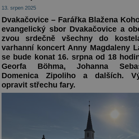
13. srpen 2025
Dvakačovice – Farářka Blažena Koho
evangelický sbor Dvakačovice a ob
zvou srdečně všechny do kostel
varhanní koncert Anny Magdaleny L
se bude konat 16. srpna od 18 hodin
Georfa Böhma, Johanna Sebas
Domenica Zipoliho a dalších. V
opravit střechu fary.