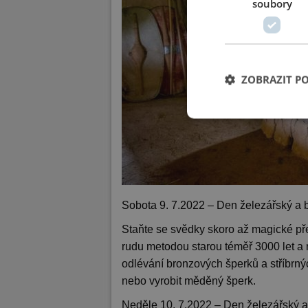
soubory
ZOBRAZIT P
Sobota 9. 7.2022 – Den železářský a b
Staňte se svědky skoro až magické p
rudu metodou starou téměř 3000 let a 
odlévání bronzových šperků a stříbrných
nebo vyrobit měděný šperk.
Neděle 10. 7.2022 – Den železářský a 