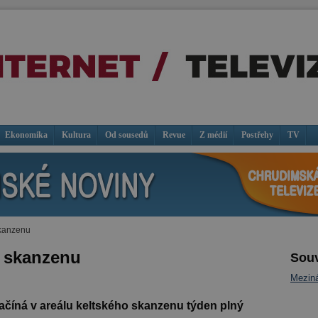
Ekonomika
Kultura
Od sousedů
Revue
Z médií
Postřehy
TV
skanzenu
m skanzenu
Souv
Meziná
začíná v areálu keltského skanzenu týden plný