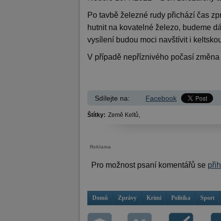
Po tavbě železné rudy přichází čas z
hutnit na kovatelné železo, budeme dál
vysílení budou moci navštívit i keltsko
V případě nepříznivého počasí změna
Sdílejte na:
Facebook
Štítky:
Země Keltů,
Reklama
Pro možnost psaní komentářů se
při
Domů
Zprávy
Krimi
Politika
Sport