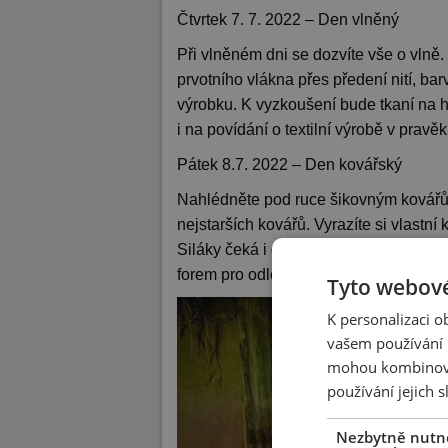
Čtvrtek 7. 7. 2022 – Den vlněný
Při vlněném dni se dozvíte vše o vlně. 
prvotního vlákna přes předení nití, ba
výrobku. K vyzkoušení bude tkaní na h
i na povídání o textilní výrobě v pravěk
Pátek 8.7. 2022 – Den kovářský
Nahlédněte pod ruce šikovným kovářům
nejstarších kovářů. Vyrazíte si vlastní
Siláky čeká i drcení železné rudy. A 
forem pro odlévání bronzu.
Tyto webové
K personalizaci 
vašem používání n
mohou kombinovat
používání jejich 
Nezbytně nutn