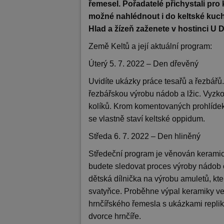
řemesel. Pořadatelé přichystali pro
možné nahlédnout i do keltské kuc
Hlad a žízeň zaženete v hostinci U 
Země Keltů a její aktuální program:
Úterý 5. 7. 2022 – Den dřevěný
Uvidíte ukázky práce tesařů a řezbářů.
řezbářskou výrobu nádob a lžic. Vyzko
kolíků. Krom komentovaných prohlídek
se vlastně staví keltské oppidum.
Středa 6. 7. 2022 – Den hliněný
Středeční program je věnován keramic
budete sledovat proces výroby nádob o
dětská dílnička na výrobu amuletů, kt
svatyňce. Proběhne výpal keramiky ve
hrnčířského řemesla s ukázkami repli
dvorce hrnčíře.