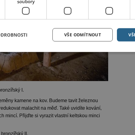
soubory
ODROBNOSTI
VŠE ODMÍTNOUT
VŠ
ronzířský I.
řeměny kamene na kov. Budeme tavit železnou
redukovat malachit na měď. Také uvidíte kování,
 mincí. Přijďte si vyrazit vlastní keltskou minci
bronzířský II.