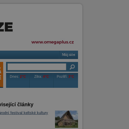
Můj účet
Dnes:
2°C
Zítra:
4°C
Pozítří:
3°C
isející články
rodní festival keltské kultury