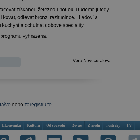
pracovat získanou železnou houbu. Budeme ji tedy
 kovat, odlévat bronz, razit mince. Hladoví a
u kuchyni a ochutnat dobové speciality.
 programu vyhrazena.
Věra Nevečeřalová
hlašte
nebo
zaregistrujte
.
Ekonomika
Kultura
Od sousedů
Revue
Z médií
Postřehy
TV