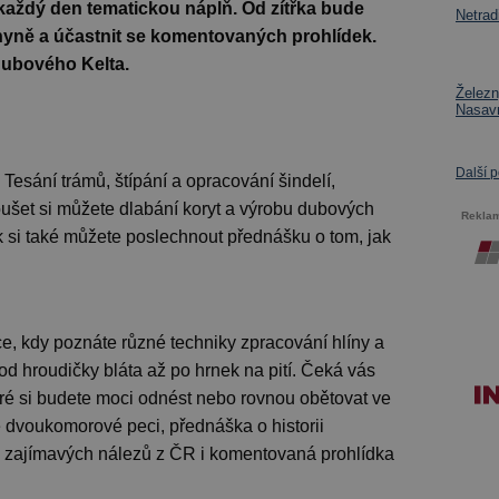
 každý den tematickou náplň. Od zítřka bude
Netrad
hyně a účastnit se komentovaných prohlídek.
Dubového Kelta.
Železn
Nasav
Další 
 Tesání trámů, štípání a opracování šindelí,
ušet si můžete dlabání koryt a výrobu dubových
Rekla
 si také můžete poslechnout přednášku o tom, jak
e, kdy poznáte různé techniky zpracování hlíny a
d hroudičky bláta až po hrnek na pití. Čeká vás
eré si budete moci odnést nebo rovnou obětovat ve
 dvoukomorové peci, přednáška o historii
k zajímavých nálezů z ČR i komentovaná prohlídka