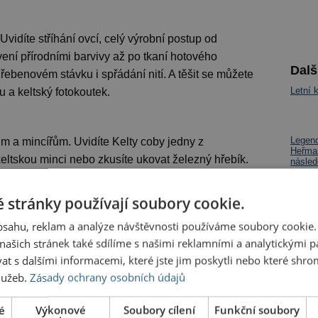
Uvidíte stříhání ovcí, celý výrobní postup od
rvení přírodními barvivy až po tkaní hotového
Dalš
řebenovém stávku i spřádání nití. A těšit se můžete
Letní 
u a keltský fotokoutek.
Legend
 a mincířům. Uvidíte Kelty coby jedny z
Heřman
 keltskou minci nebo zkusíte ukovat železný hřebík.
násled
k návštěvě vás pozve i výrobna voskových modelů a
Jak se
 stránky používají soubory cookie.
obsahu, reklam a analýze návštěvnosti používáme soubory cookie.
ašich stránek také sdílíme s našimi reklamními a analytickými par
 s dalšími informacemi, které jste jim poskytli nebo které shro
služeb.
Zásady ochrany osobních údajů
é
Výkonové
Soubory cílení
Funkční soubory