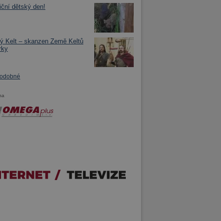
iční dětský den!
ý Kelt – skanzen Země Keltů
rky
podobné
ma