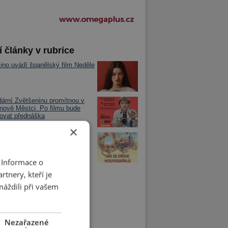
í články v rubrice
kino uvádí španělský film Neděle
ární Zvětšeninu promítnou v
ově Městci. Po filmu bude
ovat přednáška
×
 dříve hospodařilo
 Informace o
tnery, kteří je
máždili při vašem
Nezařazené