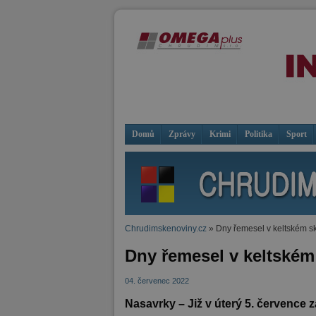
Domů
Zprávy
Krimi
Politika
Sport
Chrudimskenoviny.cz
» Dny řemesel v keltském 
Dny řemesel v keltské
04. červenec 2022
Nasavrky – Již v úterý 5. července 