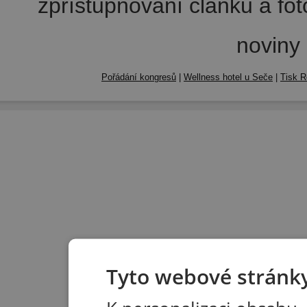
zpřístupňování článků a fo
noviny
Pořádání kongresů
|
Wellness hotel u Seče
|
Tisk R
Tyto webové stránky