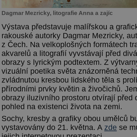
Dagmar Mezricky, litografie Anna a zajíc
Výstava představuje malířskou a grafic
rakouské autorky Dagmar Mezricky, a
z Čech. Na velkoplošných formátech tr
akvarelů a litografií vyvstávají před di
obrazy s lyrickým podtextem. Z výtvarn
vizuální poetika světa znázorněná tec
zvládnutou kresbou lidského těla s prol
přírodními prvky květin a živočichů. J
obrazy iluzivního prostoru otvírají pře
pohled na existenci života na zemi.
Sochy, kresby a grafiky obou umělců bu
vystavovány do 21. května. A
zde
se mů
jejich internetovou prezentaci.