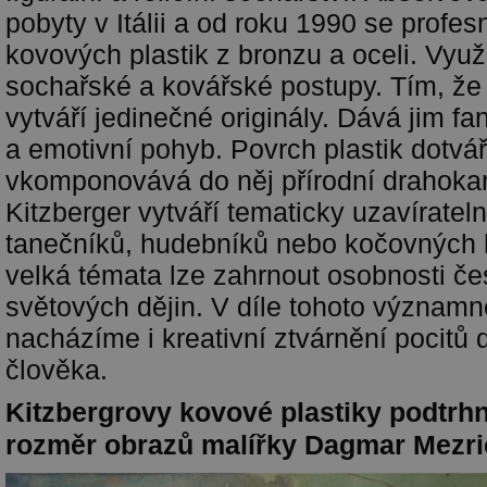
pobyty v Itálii a od roku 1990 se profe
kovových plastik z bronzu a oceli. Vyu
sochařské a kovářské postupy. Tím, že
vytváří jedinečné originály. Dává jim fa
a emotivní pohyb. Povrch plastik dotvář
vkomponovává do něj přírodní drahoka
Kitzberger vytváří tematicky uzavíratel
tanečníků, hudebníků nebo kočovných 
velká témata lze zahrnout osobnosti če
světových dějin. V díle tohoto význam
nacházíme i kreativní ztvárnění pocitů
člověka.
Kitzbergrovy kovové plastiky podtrh
rozměr obrazů malířky Dagmar Mezri