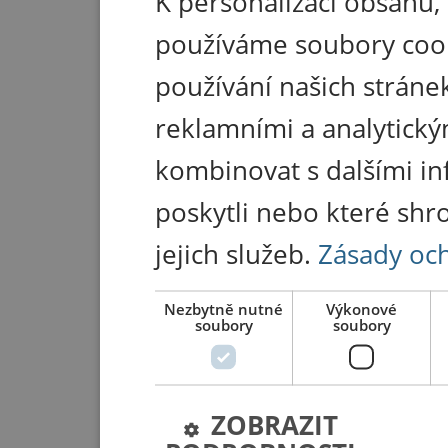
K personalizaci obsahu,
používáme soubory coo
používání našich stránek
reklamními a analytický
kombinovat s dalšími in
poskytli nebo které shr
jejich služeb.
Zásady oc
Nezbytně nutné
Výkonové
soubory
soubory
ZOBRAZIT