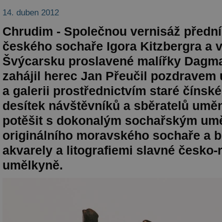
14. duben 2012
Chrudim - Společnou vernisáž předn
českého sochaře Igora Kitzbergra a 
Švýcarsku proslavené malířky Dagm
zahájil herec Jan Přeučil pozdravem
a galerii prostřednictvím staré čínsk
desítek návštěvníků a sběratelů uměn
potěšit s dokonalým sochařským um
originálního moravského sochaře a b
akvarely a litografiemi slavné česko
umělkyně.