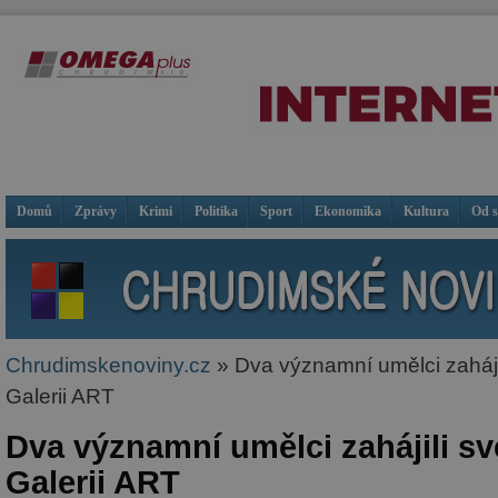
Domů
Zprávy
Krimi
Politika
Sport
Ekonomika
Kultura
Od 
Chrudimskenoviny.cz
» Dva významní umělci zaháji
Galerii ART
Dva významní umělci zahájili sv
Galerii ART