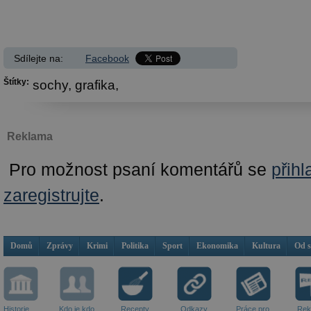
Sdílejte na:
Facebook
Štítky:
sochy,
grafika,
Reklama
Pro možnost psaní komentářů se
přihl
zaregistrujte
.
Domů
Zprávy
Krimi
Politika
Sport
Ekonomika
Kultura
Od 
Historie
Kdo je kdo
Recepty
Odkazy
Práce pro
Rek