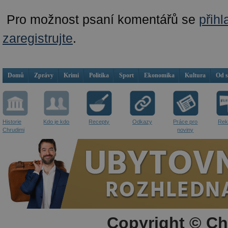
Pro možnost psaní komentářů se
přihl
zaregistrujte
.
Domů
Zprávy
Krimi
Politika
Sport
Ekonomika
Kultura
Od 
Historie
Kdo je kdo
Recepty
Odkazy
Práce pro
Rek
Chrudimi
noviny
Copyright © Ch