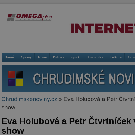
Domů
Zprávy
Krimi
Politika
Sport
Ekonomika
Kultura
Od 
Chrudimskenoviny.cz
» Eva Holubová a Petr Čtvrtní
show
Eva Holubová a Petr Čtvrtníček v
show