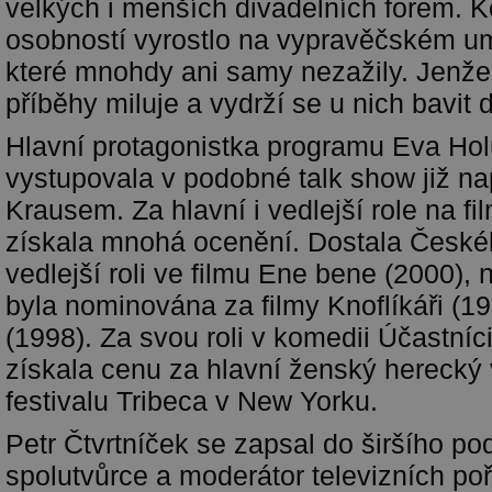
velkých i menších divadelních forem. K
osobností vyrostlo na vypravěčském um
které mnohdy ani samy nezažily. Jenže
příběhy miluje a vydrží se u nich bavit
Hlavní protagonistka programu Eva Ho
vystupovala v podobné talk show již n
Krausem. Za hlavní i vedlejší role na f
získala mnohá ocenění. Dostala České
vedlejší roli ve filmu Ene bene (2000),
byla nominována za filmy Knoflíkáři (19
(1998). Za svou roli v komedii Účastníc
získala cenu za hlavní ženský herecký
festivalu Tribeca v New Yorku.
Petr Čtvrtníček se zapsal do širšího p
spolutvůrce a moderátor televizních p