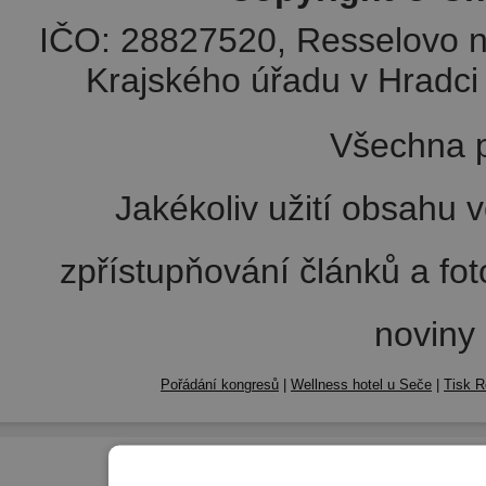
IČO: 28827520, Resselovo n
Krajského úřadu v Hradci 
Všechna p
Jakékoliv užití obsahu v
zpřístupňování článků a fo
noviny
Pořádání kongresů
|
Wellness hotel u Seče
|
Tisk R