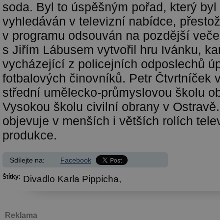
soda. Byl to úspěšným pořad, který byl
vyhledáván v televizní nabídce, přestož
v programu odsouván na pozdější večer
s Jiřím Lábusem vytvořil hru Ivánku, k
vycházející z policejních odposlechů ú
fotbalových činovníků. Petr Čtvrtníček 
střední umělecko-průmyslovou školu ob
Vysokou školu civilní obrany v Ostravě.
objevuje v menších i větších rolích telev
produkce.
Sdílejte na:
Facebook
Štítky:
Divadlo Karla Pippicha,
Reklama