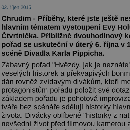
02. říjen 2015
Chrudim - Příběhy, které jste ještě ne
hlavním tématem vystoupení Evy Hol
Čtvrtníčka. Přibližně dvouhodinový
pořad se uskuteční v úterý 6. října v 
scéně Divadla Karla Pippicha.
Zábavný pořad "Hvězdy, jak je neznáte"
veselých historek a překvapivých bonmo
dán rovněž zvídavým divákům, kteří m
protagonistům pořadu položit své dotaz
základem pořadu je pohotová improviz
tváře bez scénáře sdělují historky hla
života. Divácky oblíbené "historky z natá
nevšední život před filmovou kamerou a