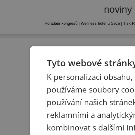
noviny
Pořádání kongresů
|
Wellness hotel u Seče
|
Tisk R
Tyto webové stránky
K personalizaci obsahu,
používáme soubory coo
používání našich stránek
reklamními a analytický
kombinovat s dalšími in