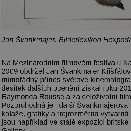
Jan Švankmajer: Bilderlexikon Hexpod
Na Mezinárodním filmovém festivalu Ka
2009 obdržel Jan Švankmajer Křišťálov
mimořádný přínos světové kinematograf
desítek dalších ocenění získal roku 20
Raymonda Roussela za celoživotní film
Pozoruhodná je i další Švankmajerova 
koláže, grafiky a trojrozměrná výtvarná 
jsou například ve stálé expozici britsk
Gallery.