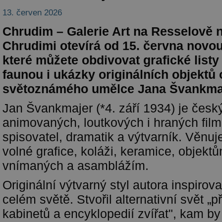
13. červen 2026
Chrudim – Galerie Art na Resselově 
Chrudimi otevírá od 15. června novou
které můžete obdivovat grafické listy
faunou i ukázky originálních objektů
světoznámého umělce Jana Švankma
Jan Švankmajer (*4. září 1934) je český
animovaných, loutkových i hraných film
spisovatel, dramatik a výtvarník. Věnuj
volné grafice, koláži, keramice, objek
vnímaných a asamblážím.
Originální výtvarný styl autora inspirov
celém světě. Stvořil alternativní svět „
kabinetů a encyklopedií zvířat", kam b