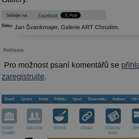
Sdílejte na:
Facebook
Štítky:
Jan Švankmajer,
Galerie ART Chrudim,
Reklama
Pro možnost psaní komentářů se
přihl
zaregistrujte
.
Domů
Zprávy
Krimi
Politika
Sport
Ekonomika
Kultura
Od 
Historie
Kdo je kdo
Recepty
Odkazy
Práce pro
Rek
Chrudimi
noviny