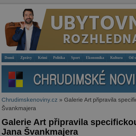
Domů
Zprávy
Krimi
Politika
Sport
Ekonomika
Kultura
Od 
Chrudimskenoviny.cz
» Galerie Art připravila speci
Švankmajera
Galerie Art připravila specifick
Jana Švankmajera