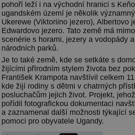
pohoří leží i na východní hranici s Keň
ugandském území je několik významnýc
Ukerewe (Viktoriino jezero), Albertovo j
Edwardovo jezero. Tato země má mimoř
scenérie s horami, jezery a vodopády a
národních parků.
Je to také země, kde se setkáte s do
žijícími přírodním stylem života bez p
František Krampota navštívil celkem 1
kde žijí rodiny s dětmi v chatrných příst
posluchačům jejich život. Projekt, jeho
pořídil fotografickou dokumentaci navšt
a zaznamenal další možnosti týkající s
pomoci pro obyvatele Ugandy.