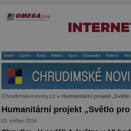
Domů
Zprávy
Krimi
Politika
Sport
Ekonomika
Kultura
Od 
Chrudimskenoviny.cz
» Humanitární projekt „Světl
Humanitární projekt „Světlo pr
03. květen 2014