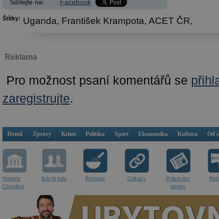
Sdílejte na:
Facebook
Štítky:
Uganda,
František Krampota,
ACET ČR,
Reklama
Pro možnost psaní komentářů se
přihl
zaregistrujte
.
Domů
Zprávy
Krimi
Politika
Sport
Ekonomika
Kultura
Od 
Historie
Kdo je kdo
Recepty
Odkazy
Práce pro
Rek
Chrudimi
noviny