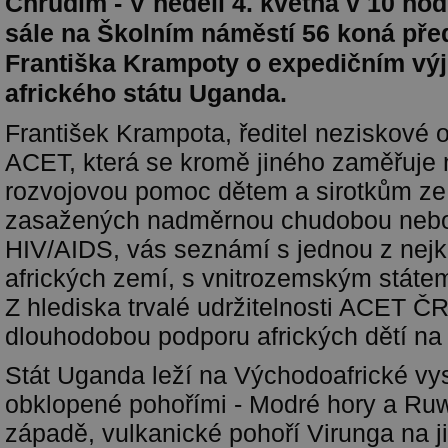
Chrudim - V neděli 4. května v 10 hod
sále na Školním náměstí 56 koná př
Františka Krampoty o expedičním vý
afrického státu Uganda.
František Krampota, ředitel neziskové 
ACET, která se kromě jiného zaměřuje 
rozvojovou pomoc dětem a sirotkům ze
zasažených nadměrnou chudobou neb
HIV/AIDS, vás seznámí s jednou z nejk
afrických zemí, s vnitrozemským stát
Z hlediska trvalé udržitelnosti ACET ČR
dlouhodobou podporu afrických dětí na
Stát Uganda leží na Východoafrické vy
obklopené pohořími - Modré hory a Ru
západě, vulkanické pohoří Virunga na j