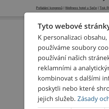
Pořádání kongresů
|
Wellness hotel u Seče
|
Tisk R
Tyto webové stránky
K personalizaci obsahu,
používáme soubory coo
používání našich stránek
reklamními a analytický
kombinovat s dalšími in
poskytli nebo které shr
jejich služeb.
Zásady oc