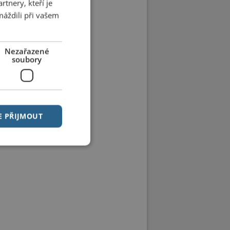
tnery, kteří je
máždili při vašem
Nezařazené
soubory
E PŘIJMOUT