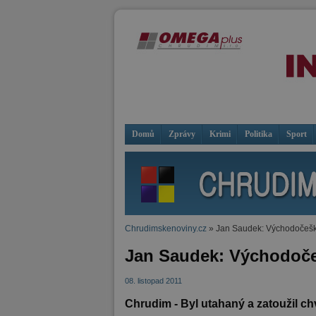
Domů
Zprávy
Krimi
Politika
Sport
Chrudimskenoviny.cz
» Jan Saudek: Východočešk
Jan Saudek: Východoč
08. listopad 2011
Chrudim - Byl utahaný a zatoužil chv