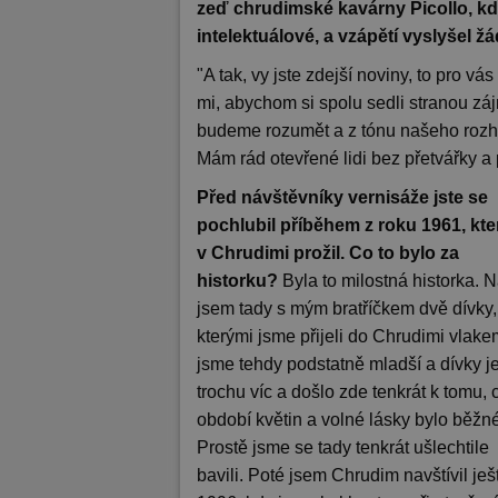
zeď chrudimské kavárny Picollo, kde
intelektuálové, a vzápětí vyslyšel 
"A tak, vy jste zdejší noviny, to pro 
mi, abychom si spolu sedli stranou zájm
budeme rozumět a z tónu našeho rozhov
Mám rád otevřené lidi bez přetvářky a
Před návštěvníky vernisáže jste se
pochlubil příběhem z roku 1961, kter
v Chrudimi prožil. Co to bylo za
historku?
Byla to milostná historka. N
jsem tady s mým bratříčkem dvě dívky,
kterými jsme přijeli do Chrudimi vlake
jsme tehdy podstatně mladší a dívky j
trochu víc a došlo zde tenkrát k tomu, 
období květin a volné lásky bylo běžné
Prostě jsme se tady tenkrát ušlechtile
bavili. Poté jsem Chrudim navštívil ješ