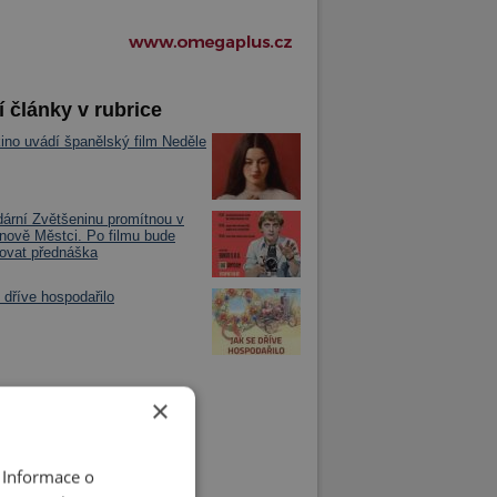
í články v rubrice
kino uvádí španělský film Neděle
ární Zvětšeninu promítnou v
ově Městci. Po filmu bude
ovat přednáška
 dříve hospodařilo
×
 Informace o