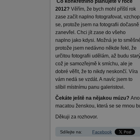
Co konkrétního plánujete v roce
2012?
Věřím, že bych mohl příští rok
zase začít naplno fotografovat, vzchop
se, protože jsem na fotografii dočasně
zanevřel. Chci jít zase do všeho
naplno jako kdysi. Možná je to směšné
protože jsem nedávno někde řekl, že
určitou fotografii udělám, až budu starý
což je samozřejmě k smíchu, ale je
dobré věřit, že to nikdy neskončí. Víra
vám nedá se vzdát. A navíc jsem to
slíbil místnímu panu galeristovi.
Čekáte ještě na nějakou múzu?
Ano,
macatou ženskou, která se se mnou bu
Děkuji za rozhovor.
Sdílejte na:
Facebook