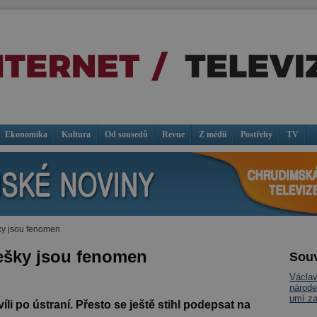
Ekonomika
Kultura
Od sousedů
Revue
Z médií
Postřehy
TV
y jsou fenomen
ešky jsou fenomen
Souv
Václa
národe
umí za
íli po ústraní. Přesto se ještě stihl podepsat na