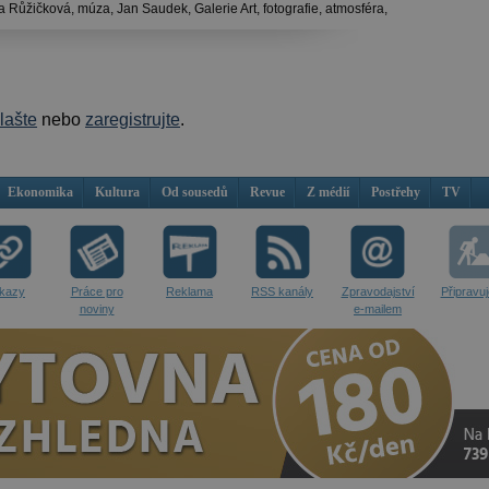
a Růžičková,
múza,
Jan Saudek,
Galerie Art,
fotografie,
atmosféra,
hlašte
nebo
zaregistrujte
.
Ekonomika
Kultura
Od sousedů
Revue
Z médií
Postřehy
TV
kazy
Práce pro
Reklama
RSS kanály
Zpravodajství
Připravu
noviny
e-mailem