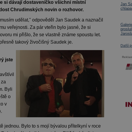
 si dávají dostaveníčko všichni místní
Jan Sa
chlapa
žádost Chrudimských novin o rozhovor.
vás musím udělat," odpověděl Jan Saudek a naznačil
Galeri
u veřejnosti. Za pár vteřin bylo jasné, že si
proslu
Jarosl
oru mi přišlo, že se vlastně známe spoustu let.
 přesně takový živočišný Saudek je.
Další 
Rekla
ý jste
avštívil
 za
m. Byli
eště o
co v
.
tě jednou. Bylo to s mojí bývalou přítelkyní v roce