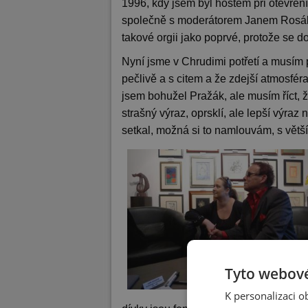
1996, kdy jsem byl hostem při otevření
společně s moderátorem Janem Rosáke
takové orgii jako poprvé, protože se d
Nyní jsme v Chrudimi potřetí a musím 
pečlivě a s citem a že zdejší atmosfér
jsem bohužel Pražák, ale musím říct, 
strašný výraz, oprsklí, ale lepší výraz
setkal, možná si to namlouvám, s větší
Tyto webové
K personalizaci 