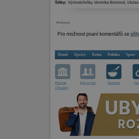
Štítky:
Východočešky,
Veronika Bromová,
Václav
Reklama
Pro možnost psaní komentářů se
při
Domů
Zprávy
Krimi
Politika
Sport
Historie
Kdo je kdo
Recepty
Od
Chrudimi