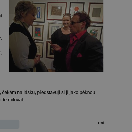
it
,
,
 čekám na lásku, představuji si ji jako pěknou
de milovat.
red