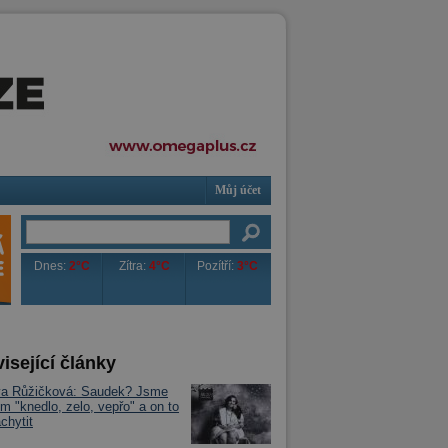
Můj účet
Dnes:
2°C
Zítra:
4°C
Pozítří:
3°C
isející články
va Růžičková: Saudek? Jsme
m "knedlo, zelo, vepřo" a on to
chytit