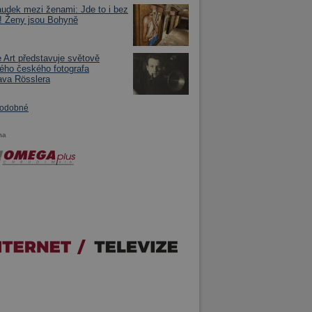
udek mezi ženami: Jde to i bez
! Ženy jsou Bohyně
e Art představuje světově
lého českého fotografa
ava Rösslera
podobné
ma