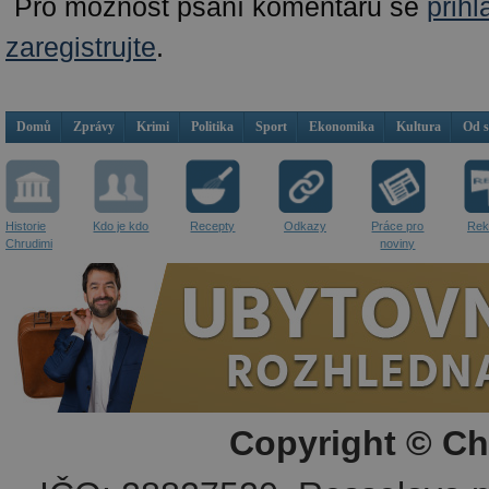
Pro možnost psaní komentářů se
přihl
zaregistrujte
.
Domů
Zprávy
Krimi
Politika
Sport
Ekonomika
Kultura
Od 
Historie
Kdo je kdo
Recepty
Odkazy
Práce pro
Rek
Chrudimi
noviny
Copyright © Ch