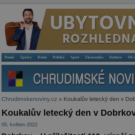
Domů
Zprávy
Krimi
Politika
Sport
Ekonomika
Kultura
Od 
Chrudimskenoviny.cz
» Koukalův letecký den v Do
Koukalův letecký den v Dobrko
05. květen 2022