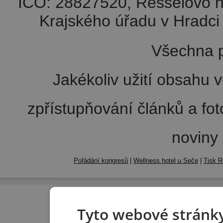
IČO: 28827520, Resselovo n
Krajského úřadu v Hradci 
Všechna p
Jakékoliv užití obsahu v
zpřístupňování článků a fo
noviny
Pořádání kongresů
|
Wellness hotel u Seče
|
Tisk R
Tyto webové stránky