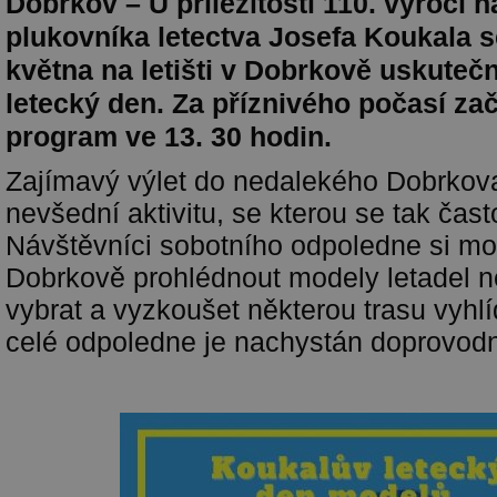
Dobrkov – U příležitosti 110. výročí 
plukovníka letectva Josefa Koukala s
května na letišti v Dobrkově uskuteč
letecký den. Za příznivého počasí za
program ve 13. 30 hodin.
Zajímavý výlet do nedalekého Dobrkov
nevšední aktivitu, se kterou se tak ča
Návštěvníci sobotního odpoledne si moh
Dobrkově prohlédnout modely letadel n
vybrat a vyzkoušet některou trasu vyhl
celé odpoledne je nachystán doprovod