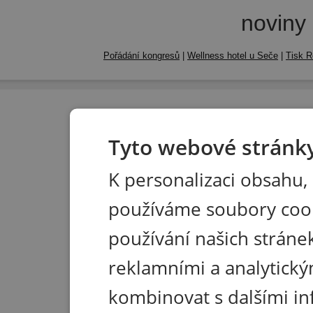
noviny
Pořádání kongresů
|
Wellness hotel u Seče
|
Tisk R
Tyto webové stránky
K personalizaci obsahu,
používáme soubory coo
používání našich stránek
reklamními a analytický
kombinovat s dalšími in