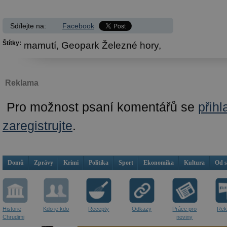
Sdílejte na:
Facebook
Štítky:
mamutí,
Geopark Železné hory,
Reklama
Pro možnost psaní komentářů se
přihl
zaregistrujte
.
Domů
Zprávy
Krimi
Politika
Sport
Ekonomika
Kultura
Od 
Historie
Kdo je kdo
Recepty
Odkazy
Práce pro
Rek
Chrudimi
noviny