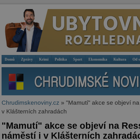
Domů
Zprávy
Krimi
Politika
Sport
Ekonomika
Kultura
Od 
Chrudimskenoviny.cz
» "Mamutí" akce se objeví na
v Klášterních zahradách
"Mamutí" akce se objeví na Res
náměstí i v Klášterních zahradá