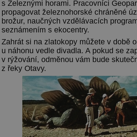
s Železnými horami. Pracovníci Geopa
propagovat železnohorské chráněné úz
brožur, naučných vzdělávacích progra
seznámením s ekocentry.
Zahrát si na zlatokopy můžete v době o
u náhonu vedle divadla. A pokud se zap
v rýžování, odměnou vám bude skutečn
z řeky Otavy.