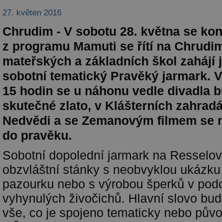
27. květen 2016
Chrudim - V sobotu 28. května se kon
z programu Mamuti se řítí na Chrud
mateřských a základních škol zahájí j
sobotní tematický Pravěký jarmark. 
15 hodin se u náhonu vedle divadla 
skutečné zlato, v Klášterních zahrad
Nedvědi a se Zemanovým filmem se m
do pravěku.
Sobotní dopolední jarmark na Resselo
obzvláštní stánky s neobvyklou ukázku 
pazourku nebo s výrobou šperků v po
vyhynulých živočichů. Hlavní slovo bud
vše, co je spojeno tematicky nebo pů