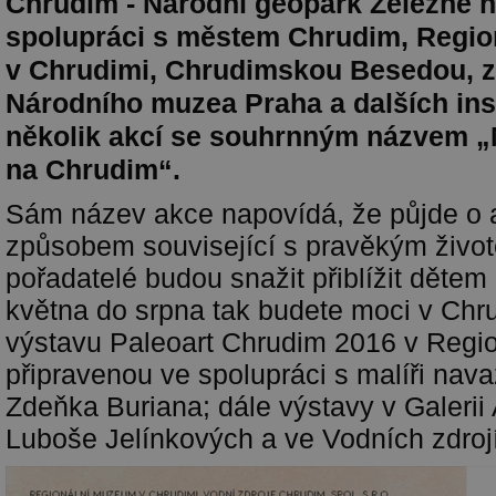
Chrudim - Národní geopark Železné h
spolupráci s městem Chrudim, Regi
v Chrudimi, Chrudimskou Besedou, 
Národního muzea Praha a dalších insti
několik akcí se souhrnným názvem „M
na Chrudim“.
Sám název akce napovídá, že půjde o a
způsobem související s pravěkým život
pořadatelé budou snažit přiblížit dětem
května do srpna tak budete moci v Chru
výstavu Paleoart Chrudim 2016 v Reg
připravenou ve spolupráci s malíři nava
Zdeňka Buriana; dále výstavy v Galerii 
Luboše Jelínkových a ve Vodních zdroj