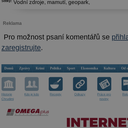
Štítky:
Vodní zdroje,
mamutí,
geopark,
Reklama
Pro možnost psaní komentářů se
přihl
zaregistrujte
.
Domů
Zprávy
Krimi
Politika
Sport
Ekonomika
Kultura
Od 
Historie
Kdo je kdo
Recepty
Odkazy
Práce pro
Rek
Chrudimi
noviny