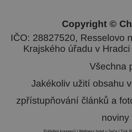
Copyright © Ch
IČO: 28827520, Resselovo n
Krajského úřadu v Hradci 
Všechna p
Jakékoliv užití obsahu v
zpřístupňování článků a fo
noviny
Pořádání kongresů
|
Wellness hotel u Seče
|
Tisk R