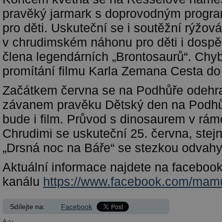
pravěký jarmark s doprovodným progr
pro děti. Uskuteční se i soutěžní rýžová
v chrudimském náhonu pro děti i dospě
člena legendárních „Brontosaurů“. Chy
promítání filmu Karla Zemana Cesta do
Začátkem června se na Podhůře odehra
závanem pravěku Dětský den na Podhůř
bude i film. Průvod s dinosaurem v rám
Chrudimi se uskuteční 25. června, ste
„Drsná noc na Báře“ se stezkou odvahy
Aktuální informace najdete na facebo
kanálu
https://www.facebook.com/mam
Sdílejte na:
Facebook