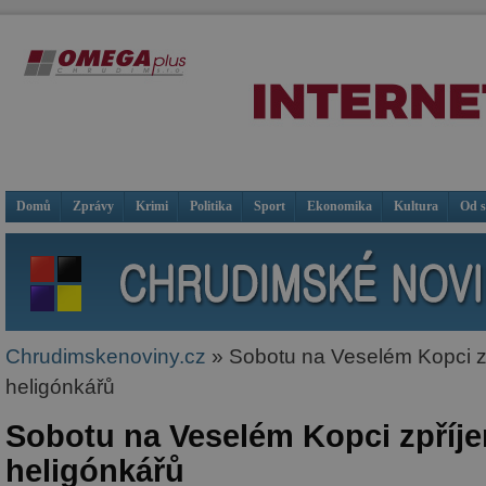
Domů
Zprávy
Krimi
Politika
Sport
Ekonomika
Kultura
Od 
Chrudimskenoviny.cz
» Sobotu na Veselém Kopci zp
heligónkářů
Sobotu na Veselém Kopci zpříje
heligónkářů