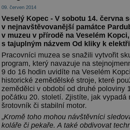
09. červen 2014
Veselý Kopec - V sobotu 14. června s
v nejnavštěvovanější památce Pardub
v muzeu v přírodě na Veselém Kopci
s tajuplným názvem Od kliky k elektř
Pracovníci muzea se snažili vytvořit s
program, který navazuje na stejnojmen
9 do 16 hodin uvidíte na Veselém Kopc
historické zemědělské stroje, které pou
zemědělci v období od druhé poloviny 19
počátku 20. století. Zjistíte, jak vypad
šrotovník či stabilní motor.
„
Kromě toho mohou návštěvníci sledovat
koláře či pekaře. A také obdivovat tech