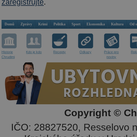
zaregistrujte
.
Domů
Zprávy
Krimi
Politika
Sport
Ekonomika
Kultura
Od 
Historie
Kdo je kdo
Recepty
Odkazy
Práce pro
Rek
Chrudimi
noviny
Copyright © Ch
IČO: 28827520, Resselovo n