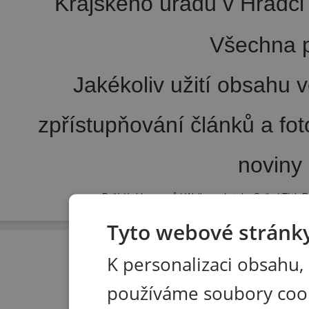
Krajského úřadu v Hradci 
Všechna p
Jakékoliv užití obsahu v
zpřístupňování článků a fo
noviny
Pořádání kongresů
|
Wellness hotel u Seče
|
Tisk R
Tyto webové stránky
K personalizaci obsahu,
používáme soubory coo