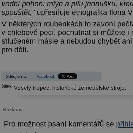
vodní pohon: mlýn a pilu jednušku, kte
spouštět,"
upřesňuje etnografka Ilona 
V některých roubenkách to zavoní pe
v chlebové peci, pochutnat si můžete i 
stlučeném másle a nebudou chybět ani 
pro děti.
Sdílejte na:
Facebook
Štítky:
Veselý Kopec,
historické zemědělské stroje,
Reklama
Pro možnost psaní komentářů se
přihl