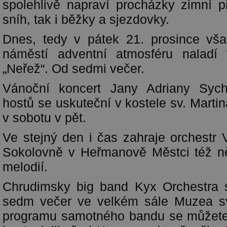
spolehlivě napraví procházky zimní př
sníh, tak i běžky a sjezdovky.
Dnes, tedy v pátek 21. prosince vš
náměstí adventní atmosféru naladí 
„Neřež“. Od sedmi večer.
Vánoční koncert Jany Adriany Sych
hostů se uskuteční v kostele sv. Marti
v sobotu v pět.
Ve stejný den i čas zahraje orchestr
Sokolovně v Heřmanově Městci též n
melodií.
Chrudimsky big band Kyx Orchestra s
sedm večer ve velkém sále Muzea sv
programu samotného bandu se můžete 