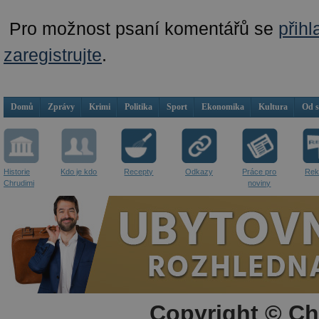
Pro možnost psaní komentářů se
přihl
zaregistrujte
.
Domů
Zprávy
Krimi
Politika
Sport
Ekonomika
Kultura
Od 
Historie
Kdo je kdo
Recepty
Odkazy
Práce pro
Rek
Chrudimi
noviny
Copyright © Ch