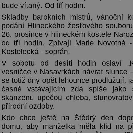
bude vítaný. Od tří hodin.
Skladby barokních mistrů, vánoční k
podání Hlineckého žesťového souboru
26. prosince v hlineckém kostele Naro
od tří hodin. Zpívají Marie Novotná
Kostelecká - soprán.
V sobotu od desíti hodin oslaví „
vesničce v Nasavrkách návrat slunce –
se totiž dny opět lehounce prodlužují, j
časně vstávajícím zdá spíše jako 
skanzenu upečou chleba, slunovratov
přírodní ozdoby.
Kdo chce ještě na Štědrý den dopo
domu, aby manželka měla klid na p