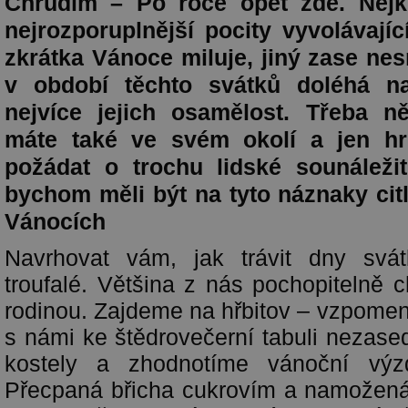
Chrudim – Po roce opět zde. Nejkr
nejrozporuplnější pocity vyvolávají
zkrátka Vánoce miluje, jiný zase nesn
v období těchto svátků doléhá na
nejvíce jejich osamělost. Třeba n
máte také ve svém okolí a jen hr
požádat o trochu lidské sounáležit
bychom měli být na tyto náznaky citl
Vánocích
Navrhovat vám, jak trávit dny svá
troufalé. Většina z nás pochopitelně 
rodinou. Zajdeme na hřbitov – vzpomen
s námi ke štědrovečerní tabuli nezase
kostely a zhodnotíme vánoční výzd
Přecpaná břicha cukrovím a namožená