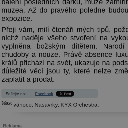
balení posledních dárků, může zamířit
muzea. Až do pravého poledne budou 
expozice.
Přeji vám, milí čtenáři mých tipů, po
nichž naděje všeho stvoření na vyko
vyplněna božským dítětem. Narodí
chudoby a nouze. Právě absence luxu
králů přichází na svět, ukazuje na pod
důležité věci jsou ty, které nelze změři
zaplatit a prodat.
Sdílejte na:
Facebook
Štítky:
vánoce,
Nasavrky,
KYX Orchestra,
Reklama