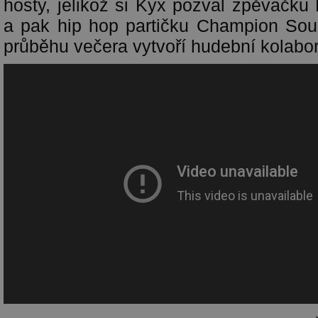
hosty, jelikož si Kyx pozval zpěvačku
a pak hip hop partičku Champion Sou
průběhu večera vytvoří hudební kolabor