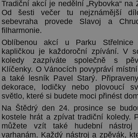
Tradiční akcí je nedělní „Rybovka“ na
Od šesti večer tu nejznámější díl
sebevraha provede Slavoj a Chru
filharmonie.
Oblíbenou akcí u Parku Střelnice
kapličkou je každoroční zpívání. V s
koledy zazpíváte společně s pě
Klíčenky. O Vánocích povypráví místní
a také lesník Pavel Starý. Připrave
dekorace, lodičky nebo plovoucí sv
světlo, které si budete moci přinést dom
Na Štědrý den 24. prosince se bud
kostele hrát a zpívat tradiční koledy. 
můžete vzít také hudební nástroj
varhanám. Každý nástroj a zpěvák, kte