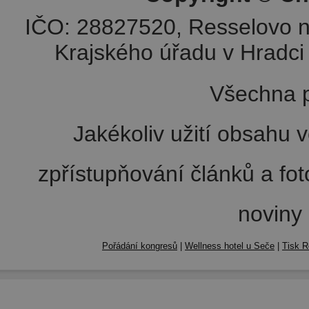
IČO: 28827520, Resselovo n
Krajského úřadu v Hradci 
Všechna p
Jakékoliv užití obsahu v
zpřístupňování článků a fo
noviny
Pořádání kongresů
|
Wellness hotel u Seče
|
Tisk R