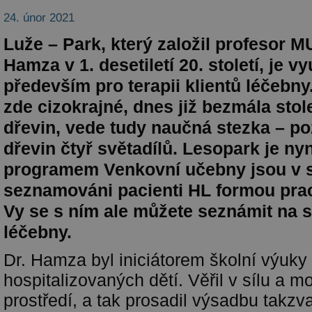
24. únor 2021
Luže – Park, který založil profesor M
Hamza v 1. desetiletí 20. století, je v
především pro terapii klientů léčebny
zde cizokrajné, dnes již bezmála stol
dřevin, vede tudy naučná stezka – po
dřevin čtyř světadílů. Lesopark je nyn
programem Venkovní učebny jsou v 
seznamováni pacienti HL formou prac
Vy se s ním ale můžete seznámit na 
léčebny.
Dr. Hamza byl iniciátorem školní výuk
hospitalizovaných dětí. Věřil v sílu a m
prostředí, a tak prosadil výsadbu takzv