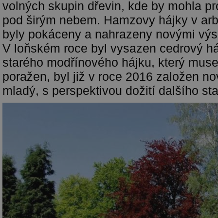
volných skupin dřevin, kde by mohla pr
pod širým nebem. Hamzovy hájky v arbo
byly pokáceny a nahrazeny novými vý
V loňském roce byl vysazen cedrový há
starého modřínového hájku, který musel
poražen, byl již v roce 2016 založen n
mladý, s perspektivou dožití dalšího sta 