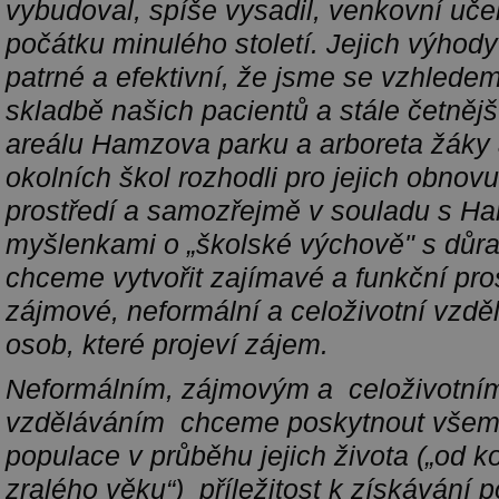
vybudoval, spíše vysadil, venkovní uče
počátku minulého století. Jejich výhody
patrné a efektivní, že jsme se vzhlede
skladbě našich pacientů a stále četněj
areálu Hamzova parku a arboreta žáky 
okolních škol rozhodli pro jejich obnovu
prostředí a samozřejmě v souladu s H
myšlenkami o „školské výchově" s důr
chceme vytvořit zajímavé a funkční pros
zájmové, neformální a celoživotní vzdě
osob, které projeví zájem.
Neformálním, zájmovým a celoživotní
vzděláváním chceme poskytnout všem
populace v průběhu jejich života („od k
zralého věku“) příležitost k získávání p