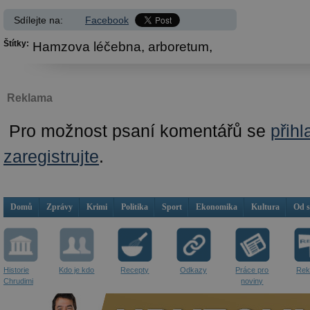
Sdílejte na:
Facebook
Štítky:
Hamzova léčebna,
arboretum,
Reklama
Pro možnost psaní komentářů se
přihl
zaregistrujte
.
Domů
Zprávy
Krimi
Politika
Sport
Ekonomika
Kultura
Od 
Historie
Kdo je kdo
Recepty
Odkazy
Práce pro
Rek
Chrudimi
noviny