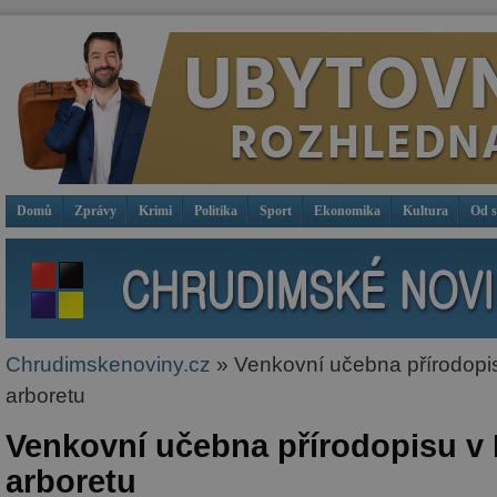
Domů
Zprávy
Krimi
Politika
Sport
Ekonomika
Kultura
Od 
Chrudimskenoviny.cz
» Venkovní učebna přírodop
arboretu
Venkovní učebna přírodopisu 
arboretu