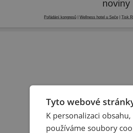
noviny
Pořádání kongresů
|
Wellness hotel u Seče
|
Tisk R
Tyto webové stránky
K personalizaci obsahu,
používáme soubory coo