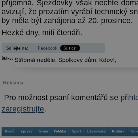
příjemná. Sjezdovky však nechte dom
avizují, že prozatím vyrábí technický s
by měla být zahájena až 20. prosince.
Hezké dny, milí čtenáři.
Sdílejte na:
Facebook
Štítky:
Stříbrná neděle,
Spolkový dům,
Kdoví,
Reklama
Pro možnost psaní komentářů se
přihl
zaregistrujte
.
Domů
Zprávy
Krimi
Politika
Sport
Ekonomika
Kultura
Od 