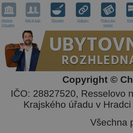
Historie
Kdo je kdo
Recepty
Odkazy
Práce pro
Rek
Chrudimi
noviny
Copyright © Ch
IČO: 28827520, Resselovo n
Krajského úřadu v Hradci 
Všechna p