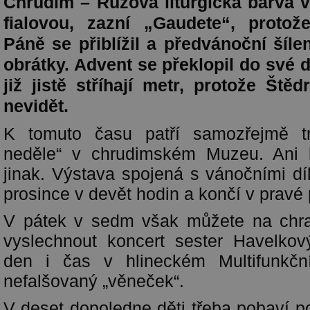
Chrudim – Růžová liturgická barva v
fialovou, zazní „Gaudete“, protož
Páně se přiblížil a předvánoční šílen
obrátky. Advent se překlopil do své d
již jistě stříhají metr, protože Ště
nevidět.
K tomuto času patří samozřejmě tra
neděle“ v chrudimském Muzeu. Ani 
jinak. Výstava spojená s vánočními dí
prosince v devět hodin a končí v pravé
V pátek v sedm však můžete na chr
vyslechnout koncert sester Havelkov
den i čas v hlineckém Multifunkčn
nefalšovaný „věneček“.
V deset dopoledne děti třeba pobaví p