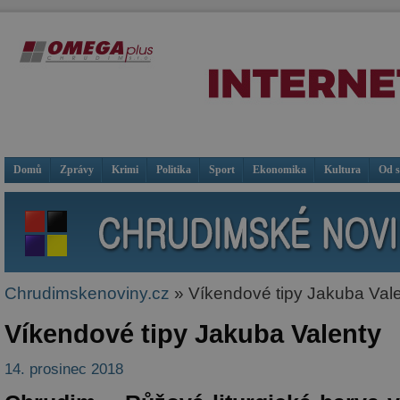
Domů
Zprávy
Krimi
Politika
Sport
Ekonomika
Kultura
Od 
Chrudimskenoviny.cz
» Víkendové tipy Jakuba Val
Víkendové tipy Jakuba Valenty
14. prosinec 2018