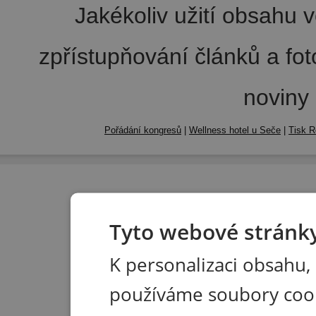
Jakékoliv užití obsahu v
zpřístupňování článků a fo
noviny
Pořádání kongresů
|
Wellness hotel u Seče
|
Tisk R
Tyto webové stránky
K personalizaci obsahu,
používáme soubory coo